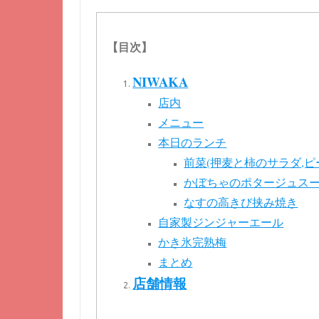
【目次】
NIWAKA
店内
メニュー
本日のランチ
前菜(押麦と柿のサラダ,ピ
かぼちゃのポタージュスー
なすの高きび挟み焼き
自家製ジンジャーエール
かき氷完熟梅
まとめ
店舗情報