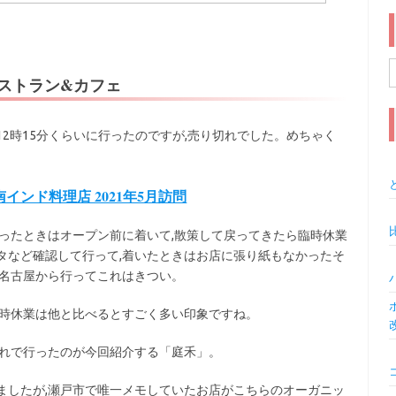
レストラン&カフェ
索
2時15分くらいに行ったのですが,売り切れでした。めちゃく
ンド料理店 2021年5月訪問
ったときはオープン前に着いて,散策して戻ってきたら臨時休業
タなど確認して行って,着いたときはお店に張り紙もなかったそ
,名古屋から行ってこれはきつい。
臨時休業は他と比べるとすごく多い印象ですね。
流れで行ったのが今回紹介する「庭禾」。
ましたが,瀬戸市で唯一メモしていたお店がこちらのオーガニッ