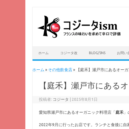
ホーム
コジータ改
BLOG/SNS
お問い
ホーム
»
その他飲食店
»
【庭禾】瀬戸市にあるオーガ
【庭禾】瀬戸市にある
投稿者:
コジータ
|
2025年8月1日
愛知県瀬戸市にあるオーガニック料理店「
庭禾
」
2022年9月に行ったお店です。ランチと食後に