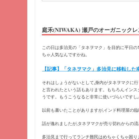
庭禾(NIWAKA) 瀬戸のオーガニック
この日は多治見の「タネヲマク」を目的に平日の1
ちゃ人気なんですかね。
【記事】「タネヲマク」多治見に移転した南イ
それはしょうがないとして,身内がタネヲマクに行
と言われたという話もあります。もちろんインス
うです。もうこうなると非常に使いづらいですし
以前も書いたことがありますが,インド料理屋の
話が逸れましたが,タネヲマクが売り切れからの
多治見まで行ってランチ難民はめちゃくちゃ困り