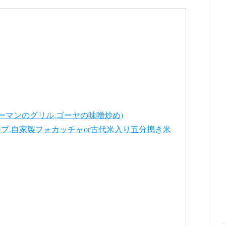
ーマンのグリル,ゴーヤの味噌炒め)
プ,自家製フォカッチャor古代米入り五分搗き米