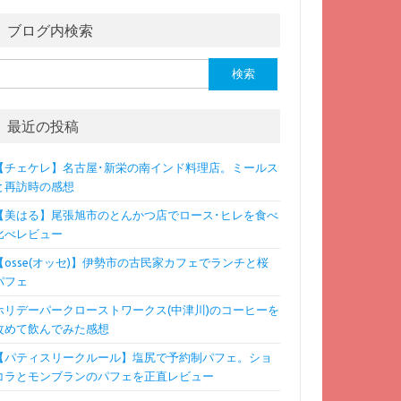
ブログ内検索
検
:
最近の投稿
【チェケレ】名古屋･新栄の南インド料理店。ミールス
と再訪時の感想
【美はる】尾張旭市のとんかつ店でロース･ヒレを食べ
比べレビュー
【osse(オッセ)】伊勢市の古民家カフェでランチと桜
パフェ
ホリデーパークローストワークス(中津川)のコーヒーを
改めて飲んでみた感想
【パティスリークルール】塩尻で予約制パフェ。ショ
コラとモンブランのパフェを正直レビュー