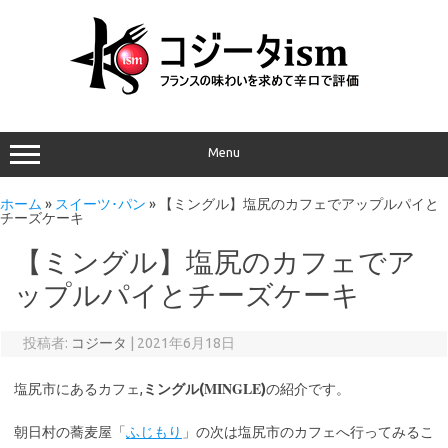
Menu
ホーム
»
スイーツ･パン
»
【ミングル】塩尻のカフェでアップルパイと
チーズケーキ
【ミングル】塩尻のカフェでア
ップルパイとチーズケーキ
投稿者:
コジータ
|
2021年6月18日
MINGLE
塩尻市にあるカフェ,
ミングル(
)
の紹介です。
朝日村の蕎麦屋「
ふじもり
」の次は塩尻市のカフェへ行ってみるこ