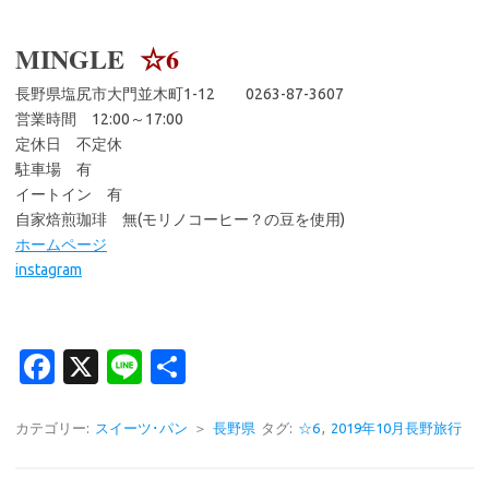
MINGLE
☆6
長野県塩尻市大門並木町1-12 0263-87-3607
営業時間 12:00～17:00
定休日 不定休
駐車場 有
イートイン 有
自家焙煎珈琲 無(モリノコーヒー？の豆を使用)
ホームページ
instagram
Fa
X
Li
共
c
n
有
e
e
カテゴリー:
スイーツ･パン
＞
長野県
タグ:
☆6
,
2019年10月長野旅行
b