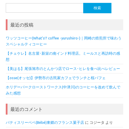
検
索:
最近の投稿
ワッツコーヒー(What’s!? coffee -yurushiiro-)｜岡崎の焙煎所で味わう
スペシャルティコーヒー
【チェケレ】名古屋･新栄の南インド料理店。ミールスと再訪時の感
想
【美はる】尾張旭市のとんかつ店でロース･ヒレを食べ比べレビュー
【osse(オッセ)】伊勢市の古民家カフェでランチと桜パフェ
ホリデーパークローストワークス(中津川)のコーヒーを改めて飲んで
みた感想
最近のコメント
パティスリーベベ(Bébé)東郷のフランス菓子店
に
コジータ
より