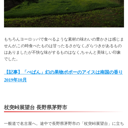
もちろんヨーロッパで食べるような素材の味わいの豊かさは感じま
せんが,この時食べたものは甘ったるさがなく,ざらつきがあるもの
はありましたが不快な味がするものはなく,ちゃんと美味しい印象
でした。
【記事】「ぺぱん」幻の果物ポポーのアイスは南国の香り
2019年10月
杖突峠展望台 長野県茅野市
一般道で名古屋へ。途中で長野県茅野市の「杖突峠展望台」に立ち