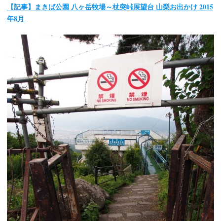
【記事】まきば公園 八ヶ岳牧場～杖突峠展望台 山梨お出かけ 2015
年8月