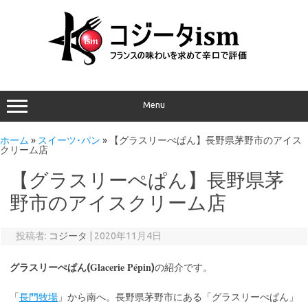
Menu
ホーム
»
スイーツ･パン
»
【グラスリーぺぱん】長野県茅野市のアイス
クリーム店
【グラスリーぺぱん】長野県茅
野市のアイスクリーム店
投稿者:
コジータ
|
2020年11月4日
Glacerie Pépin
グラスリーぺぱん(
)
の紹介です。
「
長門牧場
」から南へ。長野県茅野市にある「グラスリーぺぱん」