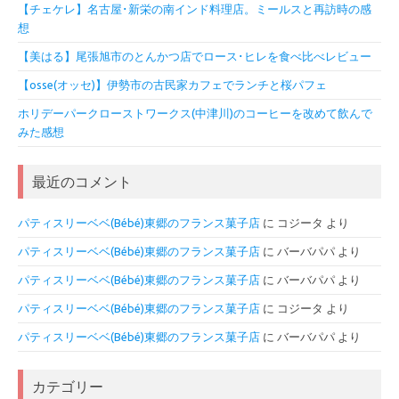
【チェケレ】名古屋･新栄の南インド料理店。ミールスと再訪時の感
想
【美はる】尾張旭市のとんかつ店でロース･ヒレを食べ比べレビュー
【osse(オッセ)】伊勢市の古民家カフェでランチと桜パフェ
ホリデーパークローストワークス(中津川)のコーヒーを改めて飲んで
みた感想
最近のコメント
パティスリーベベ(Bébé)東郷のフランス菓子店
に
コジータ
より
パティスリーベベ(Bébé)東郷のフランス菓子店
に
バーバパパ
より
パティスリーベベ(Bébé)東郷のフランス菓子店
に
バーバパパ
より
パティスリーベベ(Bébé)東郷のフランス菓子店
に
コジータ
より
パティスリーベベ(Bébé)東郷のフランス菓子店
に
バーバパパ
より
カテゴリー