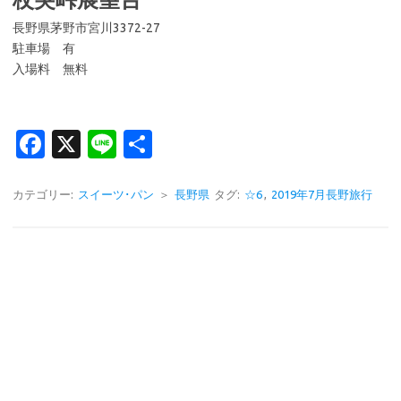
長野県茅野市宮川3372-27
駐車場 有
入場料 無料
Fa
X
Li
共
c
n
有
e
e
カテゴリー:
スイーツ･パン
＞
長野県
タグ:
☆6
,
2019年7月長野旅行
b
o
o
k