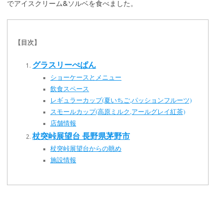
でアイスクリーム&ソルベを食べました。
【目次】
グラスリーぺぱん
ショーケースとメニュー
飲食スペース
レギュラーカップ(夏いちご,パッションフルーツ)
スモールカップ(高原ミルク,アールグレイ紅茶)
店舗情報
杖突峠展望台 長野県茅野市
杖突峠展望台からの眺め
施設情報