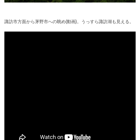
諏訪市方面から茅野市への眺め(動画)。うっすら諏訪湖も見える。