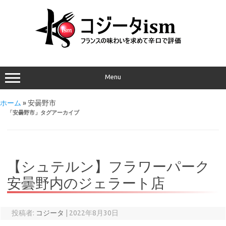
Menu
ホーム
»
安曇野市
「
安曇野市
」タグアーカイブ
【シュテルン】フラワーパーク
安曇野内のジェラート店
投稿者:
コジータ
|
2022年8月30日