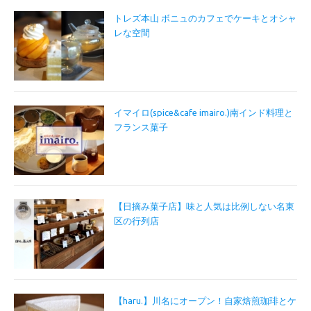
トレズ本山 ボニュのカフェでケーキとオシャ
レな空間
イマイロ(spice&cafe imairo.)南インド料理と
フランス菓子
【日摘み菓子店】味と人気は比例しない名東
区の行列店
【haru.】川名にオープン！自家焙煎珈琲とケ