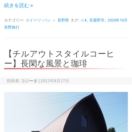
続きを読む »
カテゴリー:
スイーツ･パン
＞
長野県
タグ:
☆4
,
安曇野市
,
2020年10月
長野旅行
【チルアウトスタイルコーヒ
ー】長閑な風景と珈琲
投稿者:
コジータ
|
2022年8月27日