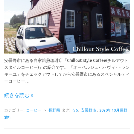
安曇野市にある自家焙煎珈琲店「Chillout Style Coffee(チルアウト
スタイルコーヒー)」の紹介です。 「オーベルジュ･ラ･ヴィ･トラン
キーユ」をチェックアウトしてから安曇野市にあるスペシャルティ
ーコーヒー…
続きを読む »
カテゴリー:
コーヒー
＞
長野県
タグ:
☆6
,
安曇野市
,
2020年10月長野
旅行