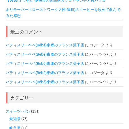
【osse(オッセ)】伊勢市の古民家カフェでランチと桜パフェ
ホリデーパークローストワークス(中津川)のコーヒーを改めて飲んで
みた感想
最近のコメント
パティスリーベベ(Bébé)東郷のフランス菓子店
に
コジータ
より
パティスリーベベ(Bébé)東郷のフランス菓子店
に
バーバパパ
より
パティスリーベベ(Bébé)東郷のフランス菓子店
に
バーバパパ
より
パティスリーベベ(Bébé)東郷のフランス菓子店
に
コジータ
より
パティスリーベベ(Bébé)東郷のフランス菓子店
に
バーバパパ
より
カテゴリー
スイーツ･パン
(291)
愛知県
(73)
岐阜県
(11)