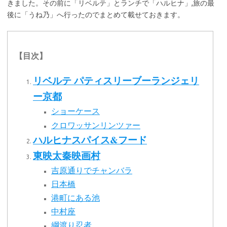
きました。その前に「リベルテ」とランチで「ハルヒナ」,旅の最
後に「うね乃」へ行ったのでまとめて載せておきます。
【目次】
リベルテ パティスリーブーランジェリ
ー京都
ショーケース
クロワッサンリンツァー
ハルヒナスパイス&フード
東映太秦映画村
吉原通りでチャンバラ
日本橋
港町にある池
中村座
綱渡り忍者