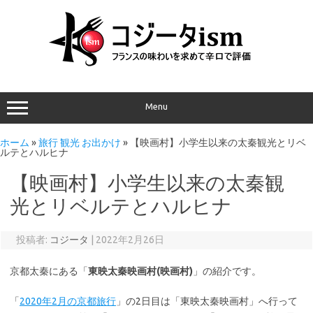
Menu
ホーム
»
旅行 観光 お出かけ
»
【映画村】小学生以来の太秦観光とリベ
ルテとハルヒナ
【映画村】小学生以来の太秦観
光とリベルテとハルヒナ
投稿者:
コジータ
|
2022年2月26日
京都太秦にある「
東映太秦映画村(映画村)
」の紹介です。
「
2020年2月の京都旅行
」の2日目は「東映太秦映画村」へ行って