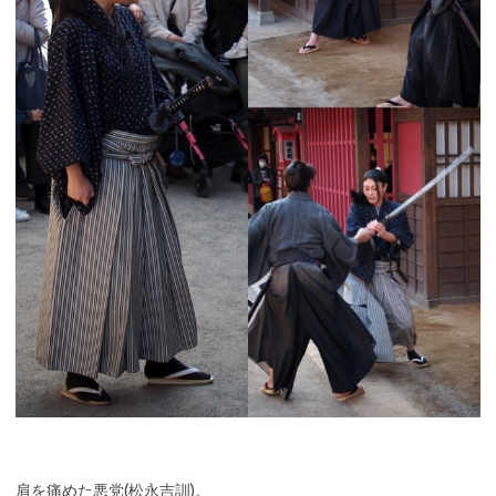
肩を痛めた悪党(松永吉訓)。