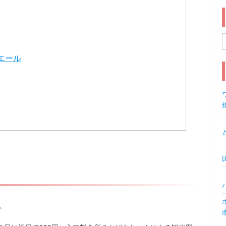
索
エール
ワ
。