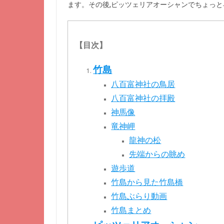
ます。その後,ピッツェリアオーシャンでちょっ
【目次】
竹島
八百富神社の鳥居
八百富神社の拝殿
神馬像
竜神岬
龍神の松
先端からの眺め
遊歩道
竹島から見た竹島橋
竹島ぶらり動画
竹島まとめ