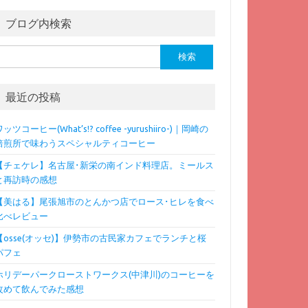
ブログ内検索
検
:
最近の投稿
ッツコーヒー(What’s!? coffee -yurushiiro-)｜岡崎の
焙煎所で味わうスペシャルティコーヒー
【チェケレ】名古屋･新栄の南インド料理店。ミールス
と再訪時の感想
【美はる】尾張旭市のとんかつ店でロース･ヒレを食べ
比べレビュー
【osse(オッセ)】伊勢市の古民家カフェでランチと桜
パフェ
ホリデーパークローストワークス(中津川)のコーヒーを
改めて飲んでみた感想