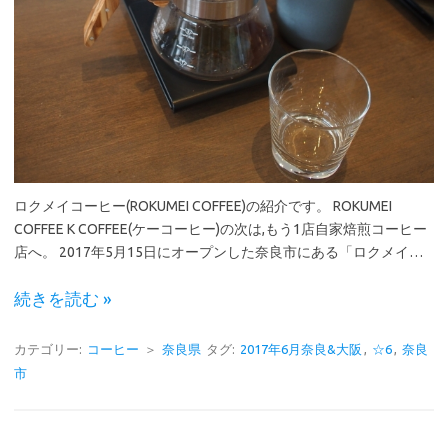
ロクメイコーヒー(ROKUMEI COFFEE)の紹介です。 ROKUMEI
COFFEE K COFFEE(ケーコーヒー)の次は,もう1店自家焙煎コーヒー
店へ。 2017年5月15日にオープンした奈良市にある「ロクメイ…
続きを読む »
カテゴリー:
コーヒー
＞
奈良県
タグ:
2017年6月奈良&大阪
,
☆6
,
奈良
市