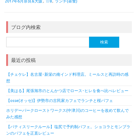
2017年6月奈良&大阪
,
☆8
,
ランチ(昼食)
ブログ内検索
検
索:
最近の投稿
【チェケレ】名古屋･新栄の南インド料理店。ミールスと再訪時の感
想
【美はる】尾張旭市のとんかつ店でロース･ヒレを食べ比べレビュー
【osse(オッセ)】伊勢市の古民家カフェでランチと桜パフェ
ホリデーパークローストワークス(中津川)のコーヒーを改めて飲んで
みた感想
【パティスリークルール】塩尻で予約制パフェ。ショコラとモンブラ
ンのパフェを正直レビュー