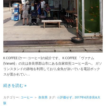
K COFFEE (ケー･コーヒー)の紹介です。 K COFFEE 「ヴァナム
(Vanam)」の次は奈良県郡山市にある自家焙煎コーヒー店へ。 ガソ
リンスタンドの跡地を利用しており,金魚が泳いでいる電話ボック
スが置かれてい…
続きを読む »
カテゴリー:
コーヒー
＞
奈良県
タグ:
☆評価せず
,
2017年6月奈良&大
阪