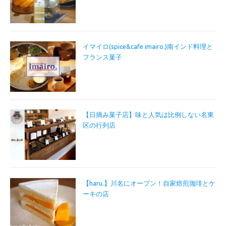
イマイロ(spice&cafe imairo.)南インド料理と
フランス菓子
【日摘み菓子店】味と人気は比例しない名東
区の行列店
【haru.】川名にオープン！自家焙煎珈琲とケ
ーキの店