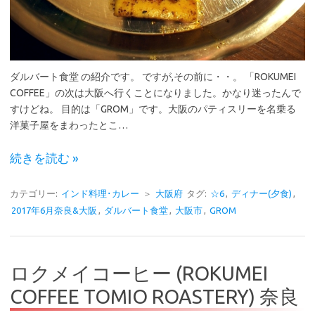
ダルバート食堂 の紹介です。 ですが,その前に・・。 「ROKUMEI
COFFEE」の次は大阪へ行くことになりました。かなり迷ったんで
すけどね。 目的は「GROM」です。大阪のパティスリーを名乗る
洋菓子屋をまわったとこ…
続きを読む »
カテゴリー:
インド料理･カレー
＞
大阪府
タグ:
☆6
,
ディナー(夕食)
,
2017年6月奈良&大阪
,
ダルバート食堂
,
大阪市
,
GROM
ロクメイコーヒー (ROKUMEI
COFFEE TOMIO ROASTERY) 奈良