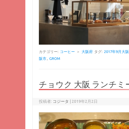
カテゴリー:
コーヒー
＞
大阪府
タグ:
2017年9月大
阪市
,
GROM
チョウク 大阪 ランチミ
投稿者:
コジータ
|
2019年2月2日