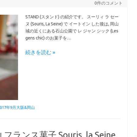
0件のコメント
STAND (スタンド) の紹介です。 スーリィ ラ セー
ヌ (Souris, La Seine) で イートイン した後は, 岡山
城の近くにある石山公園で レ ジャン シック (Les
gens chic) のお菓子を…
続きを読む »
2017年9月大阪&岡山
ンス菓子 Souris, la Seine