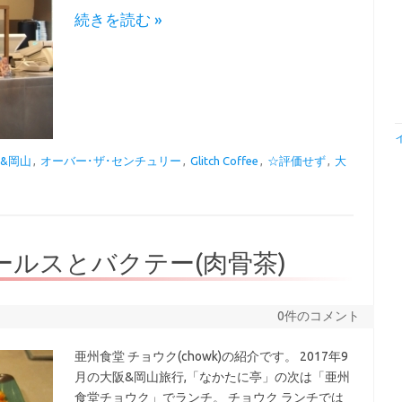
続きを読む »
阪&岡山
,
オーバー･ザ･センチュリー
,
Glitch Coffee
,
☆評価せず
,
大
ールスとバクテー(肉骨茶)
0件のコメント
亜州食堂 チョウク(chowk)の紹介です。 2017年9
月の大阪&岡山旅行,「なかたに亭」の次は「亜州
食堂チョウク」でランチ。 チョウク ランチでは