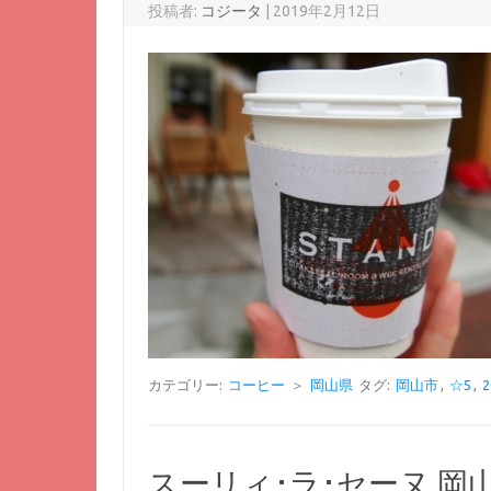
投稿者:
コジータ
|
2019年2月12日
カテゴリー:
コーヒー
＞
岡山県
タグ:
岡山市
,
☆5
,
スーリィ･ラ･セーヌ 岡山 フラ