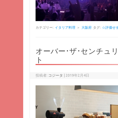
カテゴリー:
イタリア料理
＞
大阪府
タグ:
☆評価せ
オーバー･ザ･センチュリ
ト
投稿者:
コジータ
|
2019年2月4日