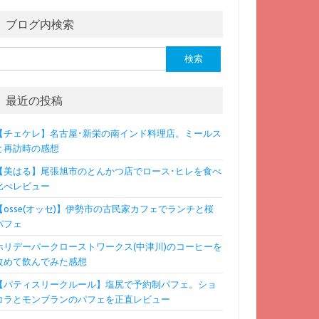
ブログ内検索
検
:
最近の投稿
【チェケレ】名古屋･新栄の南インド料理店。ミールス
と再訪時の感想
【美はる】尾張旭市のとんかつ店でロース･ヒレを食べ
比べレビュー
【osse(オッセ)】伊勢市の古民家カフェでランチと桜
パフェ
ホリデーパークローストワークス(中津川)のコーヒーを
改めて飲んでみた感想
【パティスリークルール】塩尻で予約制パフェ。ショ
コラとモンブランのパフェを正直レビュー