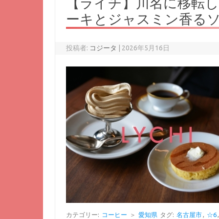
【ライチ】川名に移転
ーキとジャスミン香る
投稿者:
コジータ
|
2026年5月16日
カテゴリー:
コーヒー
＞
愛知県
タグ:
名古屋市
,
☆6