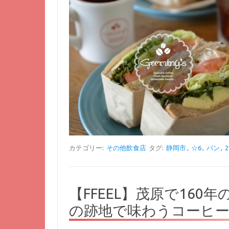
カテゴリー:
その他飲食店
タグ:
静岡市
,
☆6
,
パン
,
【FFEEL】茂原で16
の跡地で味わうコーヒ