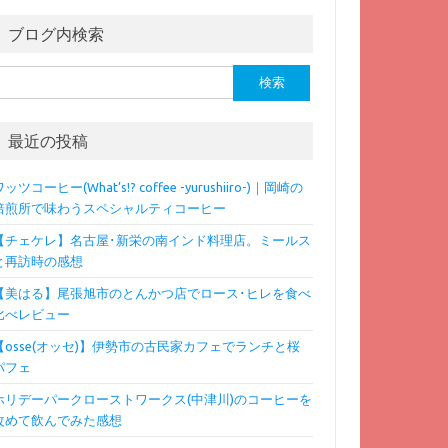
ブログ内検索
検
:
最近の投稿
ッツコーヒー(What’s!? coffee -yurushiiro-)｜岡崎の
焙煎所で味わうスペシャルティコーヒー
【チェケレ】名古屋･新栄の南インド料理店。ミールス
と再訪時の感想
【美はる】尾張旭市のとんかつ店でロース･ヒレを食べ
比べレビュー
【osse(オッセ)】伊勢市の古民家カフェでランチと桜
パフェ
ホリデーパークローストワークス(中津川)のコーヒーを
改めて飲んでみた感想