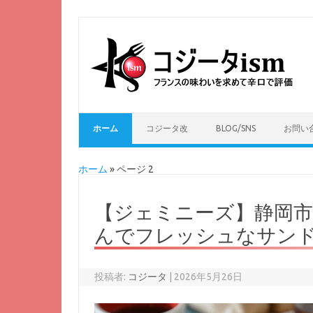
ホーム
コジータ改
BLOG/SNS
お問い
ホーム
»
ページ 2
【ジェミニーズ】静岡
んでフレッシュなサン
投稿者:
コジータ
|
2026年5月26日