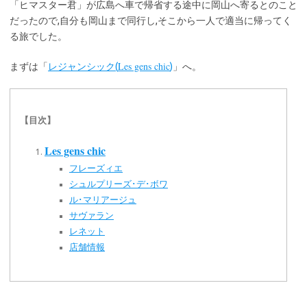
「ヒマスター君」が広島へ車で帰省する途中に岡山へ寄るとのこと
だったので,自分も岡山まで同行し,そこから一人で適当に帰ってく
る旅でした。
Les gens chic
まずは「
レジャンシック(
)
」へ。
【目次】
Les gens chic
フレーズィエ
シュルプリーズ･デ･ボワ
ル･マリアージュ
サヴァラン
レネット
店舗情報