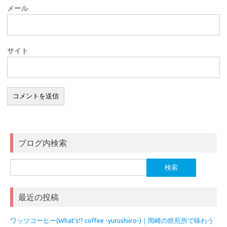
メール
サイト
ブログ内検索
検
索:
最近の投稿
ワッツコーヒー(What’s!? coffee -yurushiiro-)｜岡崎の焙煎所で味わう