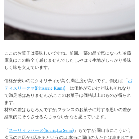
ここのお菓子は美味しいですね。前回,一部の品で気になった冷蔵
庫臭はこの時全く感じませんでしたし,やはり生地がしっかり美味
しく味を支えています。
価格が安いのにクオリティが高く,満足度が高いです。例えば,「
パ
Pâtisserie Kuma
ティスリークマ(
)
」は価格が安いけど味もそれなり
で満足感はありませんが,ここのお菓子は価格以上のものが得られ
ます。
材料の差はもちろんですが,フランスのお菓子に対する思いの差が
結果的にそうさせるんじゃないかなと思っています。
Souris,La Seine
「
スーリィラセーヌ(
)
」もですが,岡山市にこういう
次元のお店が2店あるというのは,本当に岡山の人たちは恵まれてま