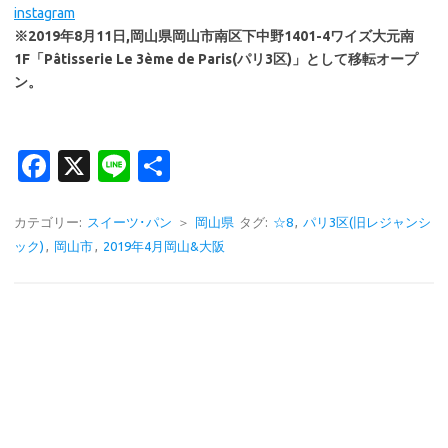
instagram
※2019年8月11日,岡山県岡山市南区下中野1401-4ワイズ大元南
1F「Pâtisserie Le 3ème de Paris(パリ3区)」として移転オープ
ン。
Fa
X
Li
共
c
n
有
e
e
カテゴリー:
スイーツ･パン
＞
岡山県
タグ:
☆8
,
パリ3区(旧レジャンシ
ック)
,
岡山市
,
2019年4月岡山&大阪
b
o
o
k