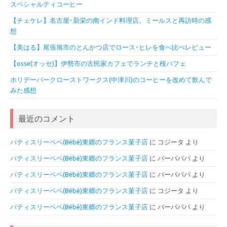
スペシャルティコーヒー
【チェケレ】名古屋･新栄の南インド料理店。ミールスと再訪時の感
想
【美はる】尾張旭市のとんかつ店でロース･ヒレを食べ比べレビュー
【osse(オッセ)】伊勢市の古民家カフェでランチと桜パフェ
ホリデーパークローストワークス(中津川)のコーヒーを改めて飲んで
みた感想
最近のコメント
パティスリーベベ(Bébé)東郷のフランス菓子店
に
コジータ
より
パティスリーベベ(Bébé)東郷のフランス菓子店
に
バーバパパ
より
パティスリーベベ(Bébé)東郷のフランス菓子店
に
バーバパパ
より
パティスリーベベ(Bébé)東郷のフランス菓子店
に
コジータ
より
パティスリーベベ(Bébé)東郷のフランス菓子店
に
バーバパパ
より