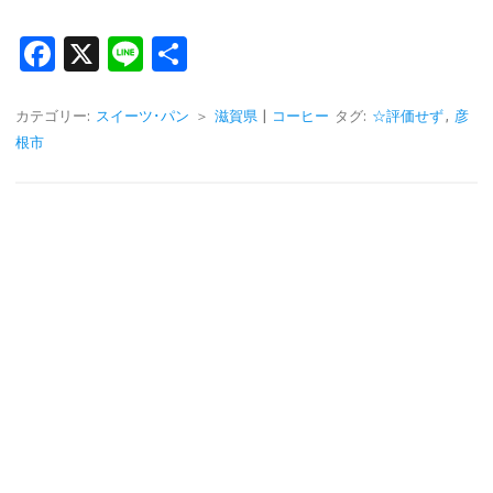
Fa
X
Li
共
c
n
有
e
e
カテゴリー:
スイーツ･パン
＞
滋賀県
|
コーヒー
タグ:
☆評価せず
,
彦
根市
b
o
o
k