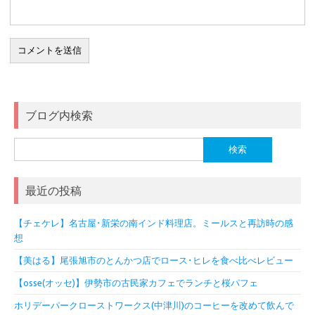
ブログ内検索
検
索:
最近の投稿
【チェケレ】名古屋･新栄の南インド料理店。ミールスと再訪時の感
想
【美はる】尾張旭市のとんかつ店でロース･ヒレを食べ比べレビュー
【osse(オッセ)】伊勢市の古民家カフェでランチと桜パフェ
ホリデーパークローストワークス(中津川)のコーヒーを改めて飲んで