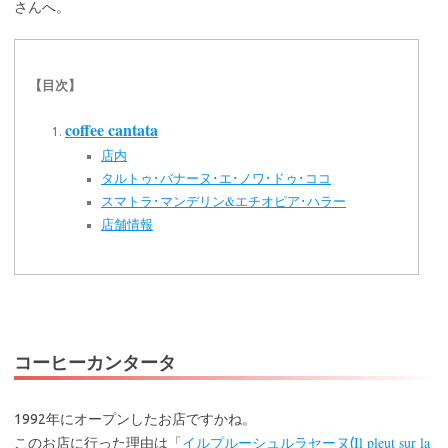
さんへ。
【目次】
coffee cantata
店内
タルトゥ･バナーヌ･エ･ノワ･ドゥ･ココ
スマトラ･マンデリン&エチオピア･ハラー
店舗情報
コーヒーカンタータ
1992年にオープンしたお店ですかね。
Il pleut sur la
このお店に行った理由は「
イルプルーシュルラセーヌ(