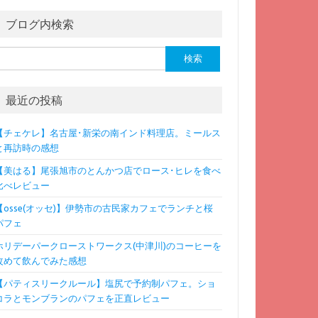
ブログ内検索
検
:
最近の投稿
【チェケレ】名古屋･新栄の南インド料理店。ミールス
と再訪時の感想
【美はる】尾張旭市のとんかつ店でロース･ヒレを食べ
比べレビュー
【osse(オッセ)】伊勢市の古民家カフェでランチと桜
パフェ
ホリデーパークローストワークス(中津川)のコーヒーを
改めて飲んでみた感想
【パティスリークルール】塩尻で予約制パフェ。ショ
コラとモンブランのパフェを正直レビュー