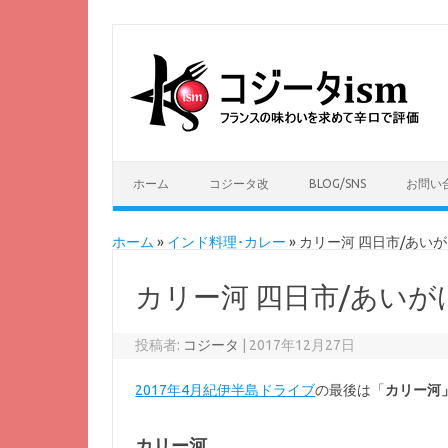
ホーム
コジータ改
BLOG/SNS
お問い
ホーム
»
インド料理･カレー
»
カリー河 四日市/あい
カリー河 四日市/あいが
投稿者:
コジータ
|
2017年12月27日
2017年4月紀伊半島ドライブ
の最後は「
カリー河
カリー河