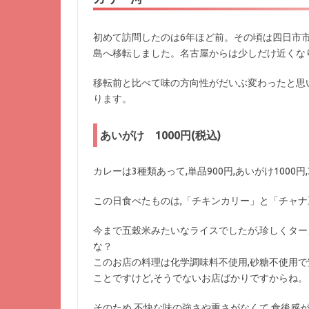
初めて訪問したのは6年ほど前。その頃は四日市市西
島へ移転しました。名古屋からは少しだけ近くな
移転前と比べて味の方向性がだいぶ変わったと思
ります。
あいがけ 1000円(税込)
カレーは3種類あって,単品900円,あいがけ1000円
この日食べたものは,「チキンカリー」と「チャ
今まで五穀米みたいなライスでしたが,珍しくタ
な？
このお店の料理は化学調味料不使用,砂糖不使用で
ことですけど,そうでないお店ばかりですからね。
そのため,不快な味の強さや重さがなくて,食後感