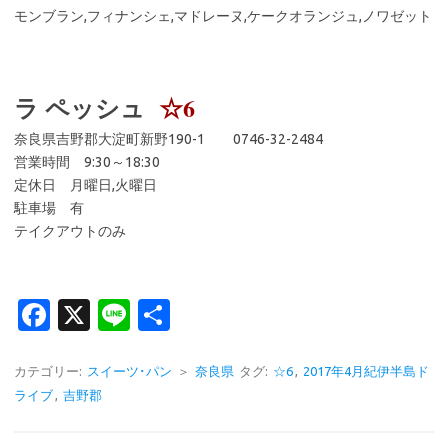
モンブラン,フィナンシェ,マドレーヌ,ケークオランジュ,ノワゼット
ラ ペッシュ
☆6
奈良県吉野郡大淀町新野190-1 0746-32-2484
営業時間 9:30～18:30
定休日 月曜日,火曜日
駐車場 有
テイクアウトのみ
Fa
X
Li
共
c
n
有
e
e
カテゴリー:
スイーツ･パン
＞
奈良県
タグ:
☆6
,
2017年4月紀伊半島ド
ライブ
,
吉野郡
b
o