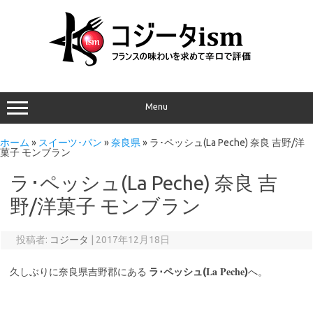
Menu
ホーム
»
スイーツ･パン
»
奈良県
»
ラ･ペッシュ(La Peche) 奈良 吉野/洋
菓子 モンブラン
ラ･ペッシュ(La Peche) 奈良 吉
野/洋菓子 モンブラン
投稿者:
コジータ
|
2017年12月18日
La Peche
久しぶりに奈良県吉野郡にある
ラ･ペッシュ(
)
へ。