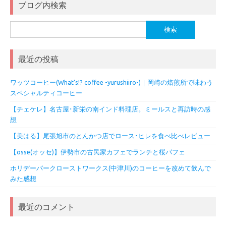
ブログ内検索
検
索:
最近の投稿
ワッツコーヒー(What’s!? coffee -yurushiiro-)｜岡崎の焙煎所で味わう
スペシャルティコーヒー
【チェケレ】名古屋･新栄の南インド料理店。ミールスと再訪時の感
想
【美はる】尾張旭市のとんかつ店でロース･ヒレを食べ比べレビュー
【osse(オッセ)】伊勢市の古民家カフェでランチと桜パフェ
ホリデーパークローストワークス(中津川)のコーヒーを改めて飲んで
みた感想
最近のコメント