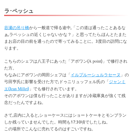
ラ･ペッシュ
谷瀬の吊り橋
から一般道で帰る途中,「この道は通ったことあるな
ぁ,ラペッシュの近くじゃないかな？」と思ってたら,ほんとたまた
まお店の目の前を通ったので寄ってみることに。3度目の訪問にな
ります。
À point
こちらのシェフは八王子にあった「アポワン(
)」で修行され
た方。
ちなみにアポワンの岡田シェフは「
イルプルーシュルラセーヌ
」の
弓田亨氏に影響を受けた方で,ドゥニリュッフェル氏の「
ジャンミ
Jean Millet
エ(
)
」でも修行されています。
そのアポワンは僕も行ったことがありますが,冷蔵庫臭が強くて残
念だったんですよね。
さて,店内に入ると,ショーケースにはショートケーキとモンブラン
しか残っていませんでした。時間も17:30頃でしたしね。
この場所でこんなに売れてるのはすごいですね。