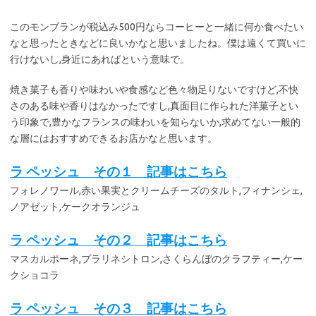
このモンブランが税込み500円ならコーヒーと一緒に何か食べたい
なと思ったときなどに良いかなと思いましたね。僕は遠くて買いに
行けないし,身近にあればという意味で。
焼き菓子も香りや味わいや食感など色々物足りないですけど,不快
さのある味や香りはなかったですし,真面目に作られた洋菓子とい
う印象で,豊かなフランスの味わいを知らないか,求めてない一般的
な層にはおすすめできるお店かなと思います。
ラ ペッシュ その１ 記事はこちら
フォレノワール,赤い果実とクリームチーズのタルト,フィナンシェ,
ノアゼット,ケークオランジュ
ラ ペッシュ その２ 記事はこちら
マスカルポーネ,プラリネシトロン,さくらんぼのクラフティー,ケー
クショコラ
ラ ペッシュ その３ 記事はこちら