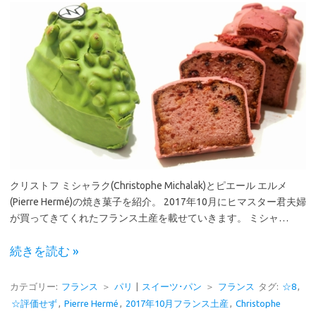
クリストフ ミシャラク(Christophe Michalak)とピエール エルメ
(Pierre Hermé)の焼き菓子を紹介。 2017年10月にヒマスター君夫婦
が買ってきてくれたフランス土産を載せていきます。 ミシャ…
続きを読む »
カテゴリー:
フランス
＞
パリ
|
スイーツ･パン
＞
フランス
タグ:
☆8
,
☆評価せず
,
Pierre Hermé
,
2017年10月フランス土産
,
Christophe