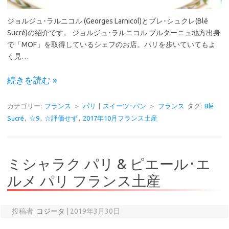
ジョルジュ･ラルニコル (Georges Larnicol)とブレ･シュクレ(Blé
Sucré)の紹介です。 ジョルジュ･ラルニコル ブルターニュ地方出身
で「MOF」を取得しているシェフのお店。パリを歩いていてもよ
く見…
続きを読む »
カテゴリー:
フランス
＞
パリ
|
スイーツ･パン
＞
フランス
タグ:
Blé
Sucré
,
☆9
,
☆評価せず
,
2017年10月フランス土産
ミシャラク パリ & ピエール･エ
ルメ パリ フランス土産
投稿者:
コジータ
|
2019年3月30日