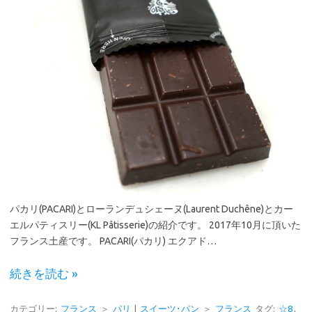
パカリ(PACARI)とローランデュシェーヌ(Laurent Duchêne)とカー
エルパティスリー(KL Pâtisserie)の紹介です。 2017年10月に頂いた
フランス土産です。 PACARI(パカリ) エクアド…
続きを読む »
カテゴリー:
フランス
＞
パリ
|
スイーツ･パン
＞
フランス
タグ:
☆8
,