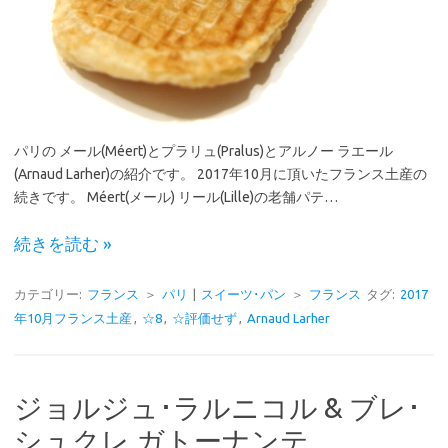
パリの メール(Méert)とプラリュ(Pralus)とアルノー ラエール
(Arnaud Larher)の紹介です。 2017年10月に頂いたフランス土産の
続きです。 Méert(メール) リール(Lille)の老舗パテ…
続きを読む »
カテゴリー:
フランス
＞
パリ
|
スイーツ･パン
＞
フランス
タグ:
2017
年10月フランス土産
,
☆8
,
☆評価せず
,
Arnaud Larher
ジョルジュ･ラルニコル & ブレ･
シュクレ ガトーナンテ