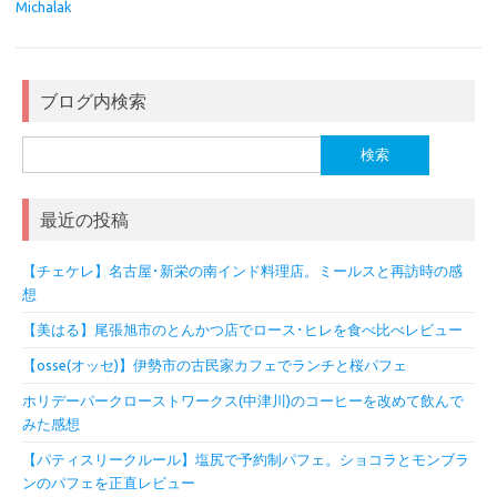
Michalak
ブログ内検索
検
索:
最近の投稿
【チェケレ】名古屋･新栄の南インド料理店。ミールスと再訪時の感
想
【美はる】尾張旭市のとんかつ店でロース･ヒレを食べ比べレビュー
【osse(オッセ)】伊勢市の古民家カフェでランチと桜パフェ
ホリデーパークローストワークス(中津川)のコーヒーを改めて飲んで
みた感想
【パティスリークルール】塩尻で予約制パフェ。ショコラとモンブラ
ンのパフェを正直レビュー