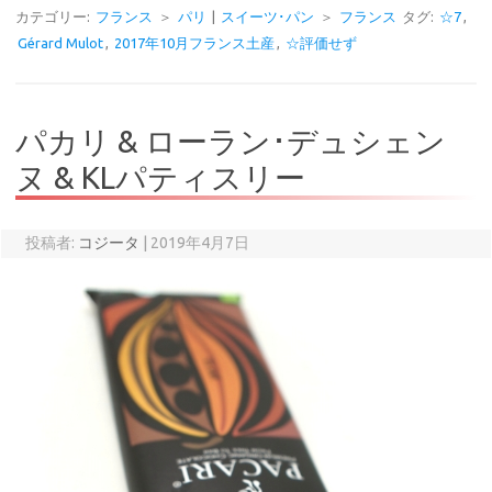
カテゴリー:
フランス
＞
パリ
|
スイーツ･パン
＞
フランス
タグ:
☆7
,
Gérard Mulot
,
2017年10月フランス土産
,
☆評価せず
パカリ & ローラン･デュシェン
ヌ & KLパティスリー
投稿者:
コジータ
|
2019年4月7日