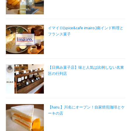
イマイロ(spice&cafe imairo.)南インド料理と
フランス菓子
【日摘み菓子店】味と人気は比例しない名東
区の行列店
【haru.】川名にオープン！自家焙煎珈琲とケ
ーキの店