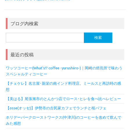
ブログ内検索
検
索:
最近の投稿
ワッツコーヒー(What’s!? coffee -yurushiiro-)｜岡崎の焙煎所で味わう
スペシャルティコーヒー
【チェケレ】名古屋･新栄の南インド料理店。ミールスと再訪時の感
想
【美はる】尾張旭市のとんかつ店でロース･ヒレを食べ比べレビュー
【osse(オッセ)】伊勢市の古民家カフェでランチと桜パフェ
ホリデーパークローストワークス(中津川)のコーヒーを改めて飲んで
みた感想