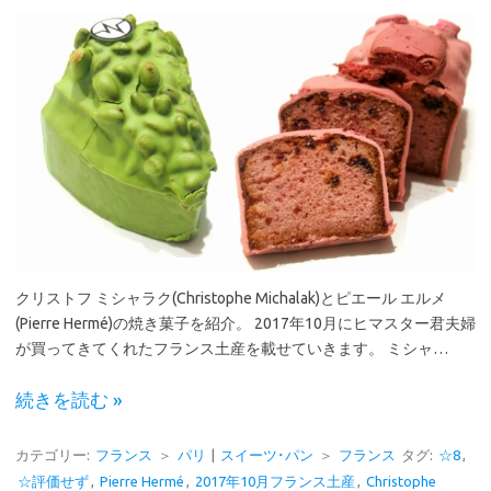
クリストフ ミシャラク(Christophe Michalak)とピエール エルメ
(Pierre Hermé)の焼き菓子を紹介。 2017年10月にヒマスター君夫婦
が買ってきてくれたフランス土産を載せていきます。 ミシャ…
続きを読む »
カテゴリー:
フランス
＞
パリ
|
スイーツ･パン
＞
フランス
タグ:
☆8
,
☆評価せず
,
Pierre Hermé
,
2017年10月フランス土産
,
Christophe