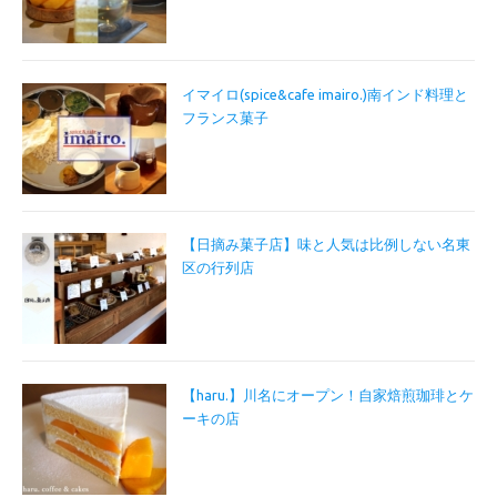
イマイロ(spice&cafe imairo.)南インド料理と
フランス菓子
【日摘み菓子店】味と人気は比例しない名東
区の行列店
【haru.】川名にオープン！自家焙煎珈琲とケ
ーキの店