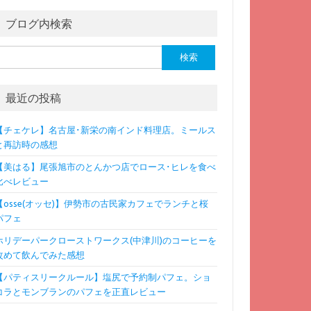
ブログ内検索
検
:
最近の投稿
【チェケレ】名古屋･新栄の南インド料理店。ミールス
と再訪時の感想
【美はる】尾張旭市のとんかつ店でロース･ヒレを食べ
比べレビュー
【osse(オッセ)】伊勢市の古民家カフェでランチと桜
パフェ
ホリデーパークローストワークス(中津川)のコーヒーを
改めて飲んでみた感想
【パティスリークルール】塩尻で予約制パフェ。ショ
コラとモンブランのパフェを正直レビュー