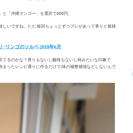
」と「沖縄マンゴー」を選択で600円。
味しいですね。ただ,毎回ちょっとずつブレがあって香りと複雑
セロリ･リンゴのソルベ 2018年6月
見てるのかな？香りもないし酸味もないし柿みたいな印象で
決まったレシピ通りに作るだけで,味の補整補強などしないんで