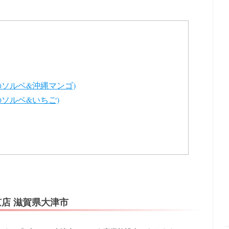
のソルベ&沖縄マンゴ)
のソルベ&いちご)
京店 滋賀県大津市