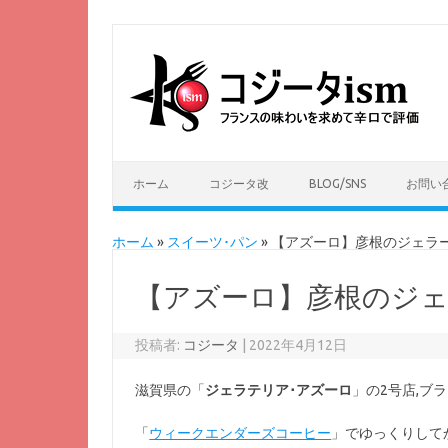
ホーム
コジータ改
BLOG/SNS
お問い
ホーム
»
スイーツ･パン
»
【アズーロ】彦根のジェラ
【アズーロ】彦根のジェ
投稿者:
コジータ
|
2022年4月12日
滋賀県の「
ジェラテリア･アズーロ
」の2号店,ブ
「
ウィークエンダーズコーヒー
」でゆっくりして