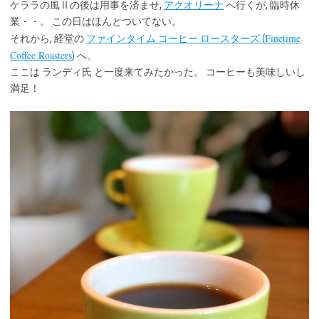
ケララの風Ⅱの後は用事を済ませ,
アクオリーナ
へ行くが, 臨時休
業・・。 この日はほんとついてない。
Finetime
それから, 経堂の
ファインタイム コーヒー ロースターズ (
Coffee Roasters
)
へ。
ここは ランディ氏 と一度来てみたかった。 コーヒーも美味しいし
満足！