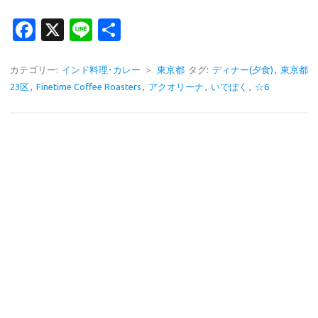
Fa
X
Li
共
c
n
有
e
e
カテゴリー:
インド料理･カレー
＞
東京都
タグ:
ディナー(夕食)
,
東京都
23区
,
Finetime Coffee Roasters
,
アクオリーナ
,
いでぼく
,
☆6
b
o
o
k