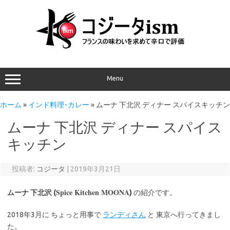
Menu
ホーム
»
インド料理･カレー
»
ムーナ 下北沢 ディナー スパイスキッチン
ムーナ 下北沢 ディナー スパイス
キッチン
投稿者:
コジータ
|
2019年3月21日
Spice Kitchen MOONA
ムーナ 下北沢 (
)
の紹介です。
2018年3月に ちょっと用事で
ランディさん
と 東京へ行ってきまし
た。