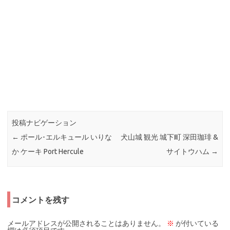
投稿ナビゲーション
←
ポール･エルキュール いりな
犬山城 観光 城下町 深田珈琲 &
か ケーキ Port Hercule
サイトウハム
→
コメントを残す
メールアドレスが公開されることはありません。
※
が付いている