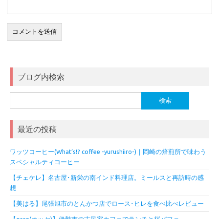
ブログ内検索
検
索:
最近の投稿
ワッツコーヒー(What’s!? coffee -yurushiiro-)｜岡崎の焙煎所で味わう
スペシャルティコーヒー
【チェケレ】名古屋･新栄の南インド料理店。ミールスと再訪時の感
想
【美はる】尾張旭市のとんかつ店でロース･ヒレを食べ比べレビュー
【osse(オッセ)】伊勢市の古民家カフェでランチと桜パフェ