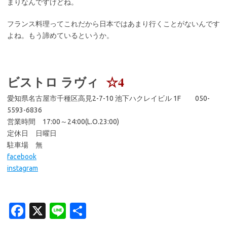
まりなんですけどね。
フランス料理ってこれだから日本ではあまり行くことがないんです
よね。もう諦めているというか。
ビストロ ラヴィ
☆4
愛知県名古屋市千種区高見2-7-10 池下ハクレイビル 1F 050-
5593-6836
営業時間 17:00～24:00(L.O.23:00)
定休日 日曜日
駐車場 無
facebook
instagram
Fa
X
Li
共
c
n
有