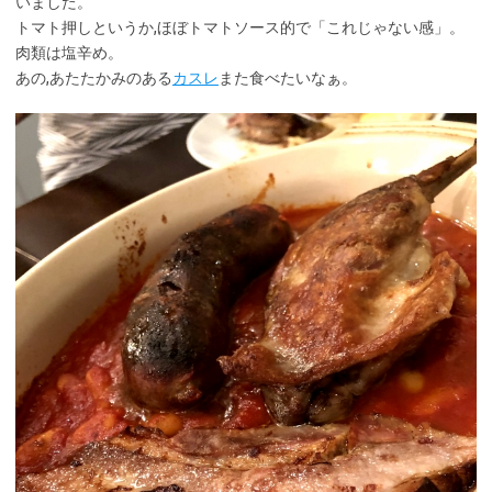
いました。
トマト押しというか,ほぼトマトソース的で「これじゃない感」。
肉類は塩辛め。
あの,あたたかみのある
カスレ
また食べたいなぁ。