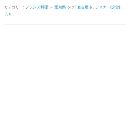
e
e
カテゴリー:
フランス料理
＞
愛知県
タグ:
名古屋市
,
ディナー(夕食)
,
☆4
b
o
o
k