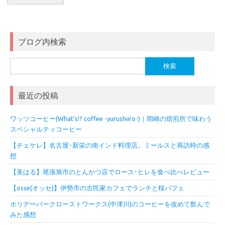
ブログ内検索
検
索:
最近の投稿
ワッツコーヒー(What’s!? coffee -yurushiiro-)｜岡崎の焙煎所で味わう
スペシャルティコーヒー
【チェケレ】名古屋･新栄の南インド料理店。ミールスと再訪時の感
想
【美はる】尾張旭市のとんかつ店でロース･ヒレを食べ比べレビュー
【osse(オッセ)】伊勢市の古民家カフェでランチと桜パフェ
ホリデーパークローストワークス(中津川)のコーヒーを改めて飲んで
みた感想