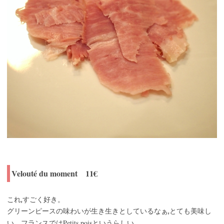
Velouté du moment 11€
これ,すごく好き。
グリーンピースの味わいが生き生きとしているなぁ,とても美味し
Petits pois
い。フランスでは
というらしい。