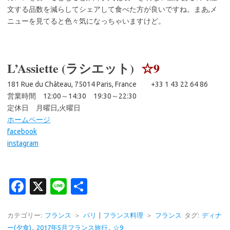
文する品数を減らしてシェアして食べた方が良いですね。まあ,メ
ニューを見てると色々気になっちゃいますけど。
L’Assiette (ラシエット)
☆9
181 Rue du Château, 75014 Paris, France +33 1 43 22 64 86
営業時間 12:00～14:30 19:30～22:30
定休日 月曜日,火曜日
ホームページ
facebook
instagram
Fa
X
Li
共
c
n
有
e
e
カテゴリー:
フランス
＞
パリ
|
フランス料理
＞
フランス
タグ:
ディナ
ー(夕食)
,
2017年5月フランス旅行
,
☆9