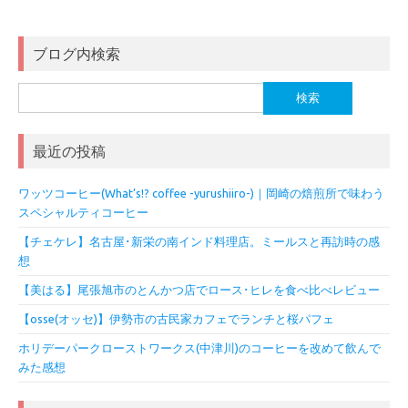
ブログ内検索
検
索:
最近の投稿
ワッツコーヒー(What’s!? coffee -yurushiiro-)｜岡崎の焙煎所で味わう
スペシャルティコーヒー
【チェケレ】名古屋･新栄の南インド料理店。ミールスと再訪時の感
想
【美はる】尾張旭市のとんかつ店でロース･ヒレを食べ比べレビュー
【osse(オッセ)】伊勢市の古民家カフェでランチと桜パフェ
ホリデーパークローストワークス(中津川)のコーヒーを改めて飲んで
みた感想