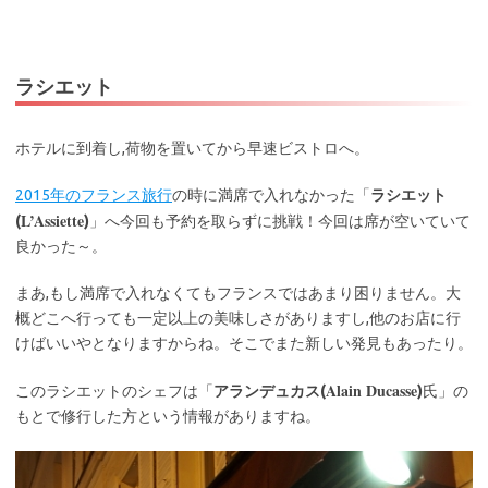
ラシエット
ホテルに到着し,荷物を置いてから早速ビストロへ。
2015年のフランス旅行
の時に満席で入れなかった「
ラシエット
L’Assiette
(
)
」へ今回も予約を取らずに挑戦！今回は席が空いていて
良かった～。
まあ,もし満席で入れなくてもフランスではあまり困りません。大
概どこへ行っても一定以上の美味しさがありますし,他のお店に行
けばいいやとなりますからね。そこでまた新しい発見もあったり。
Alain Ducasse
このラシエットのシェフは「
アランデュカス(
)
氏」の
もとで修行した方という情報がありますね。