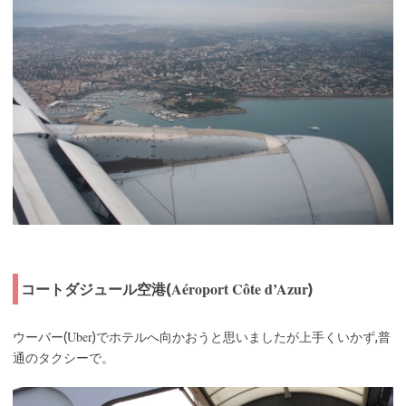
Aéroport Côte d’Azur
コートダジュール空港(
)
Uber
ウーバー(
)でホテルへ向かおうと思いましたが上手くいかず,普
通のタクシーで。