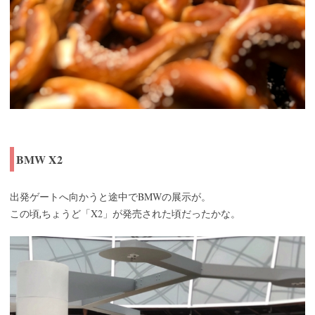
BMW X2
BMW
出発ゲートへ向かうと途中で
の展示が。
X2
この頃,ちょうど「
」が発売された頃だったかな。