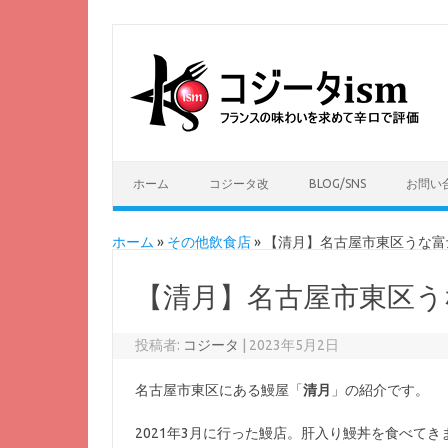
ホーム
コジータ改
BLOG/SNS
お問い
ホーム
»
その他飲食店
»
【清月】名古屋市東区うな富
【清月】名古屋市東区う
投稿者:
コジータ
|
2023年5月2日
名古屋市東区にある鰻屋「
清月
」の紹介です。
2021年3月に行った鰻店。肝入り鰻丼を食べてき