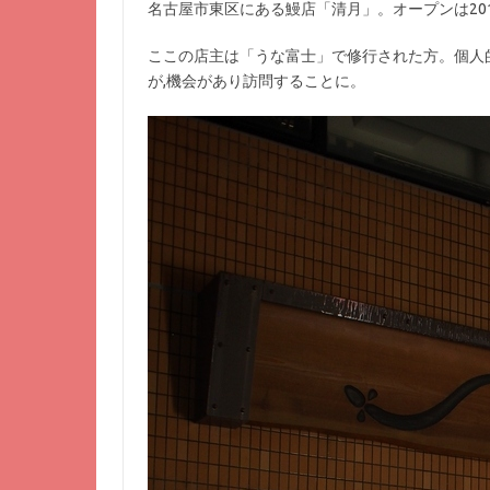
名古屋市東区にある鰻店「清月」。オープンは201
ここの店主は「うな富士」で修行された方。個人
が,機会があり訪問することに。