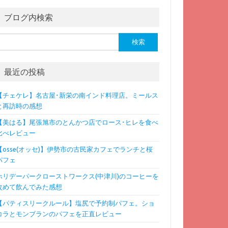
ブログ内検索
検
:
最近の投稿
【チェケレ】名古屋･新栄の南インド料理店。ミールス
と再訪時の感想
【美はる】尾張旭市のとんかつ店でロース･ヒレを食べ
比べレビュー
【osse(オッセ)】伊勢市の古民家カフェでランチと桜
パフェ
ホリデーパークローストワークス(中津川)のコーヒーを
改めて飲んでみた感想
【パティスリークルール】塩尻で予約制パフェ。ショ
コラとモンブランのパフェを正直レビュー