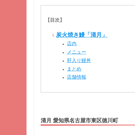
【目次】
炭火焼き鰻「清月」
店内
メニュー
肝入り鰻丼
まとめ
店舗情報
清月 愛知県名古屋市東区徳川町