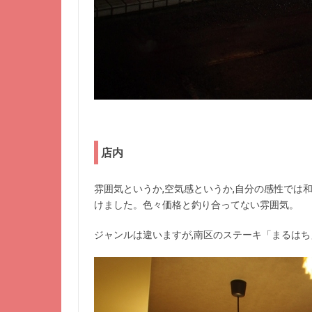
店内
雰囲気というか,空気感というか,自分の感性では
けました。色々価格と釣り合ってない雰囲気。
ジャンルは違いますが,南区のステーキ「まるは