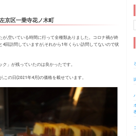
市左京区一乗寺花ノ木町
索
たが,空いている時間に行って全種類ありました。コロナ禍が終
4回訪問していますが,それから1年くらい訪問してないので状
ック」が残っていたのは良かったです。
この日(2021年4月)の価格を載せています。