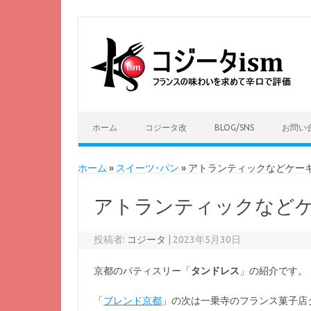
ホーム
コジータ改
BLOG/SNS
お問い
ホーム
»
スイーツ･パン
»
アトランティックなどケー
アトランティックなどケ
投稿者:
コジータ
|
2023年5月30日
京都のパティスリー「
タンドレス
」の紹介です。
「
ブレンド京都
」の次は一乗寺のフランス菓子店