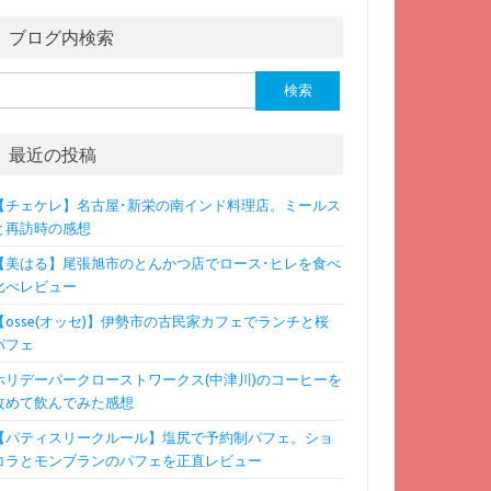
ブログ内検索
検
:
最近の投稿
【チェケレ】名古屋･新栄の南インド料理店。ミールス
と再訪時の感想
【美はる】尾張旭市のとんかつ店でロース･ヒレを食べ
比べレビュー
【osse(オッセ)】伊勢市の古民家カフェでランチと桜
パフェ
ホリデーパークローストワークス(中津川)のコーヒーを
改めて飲んでみた感想
【パティスリークルール】塩尻で予約制パフェ。ショ
コラとモンブランのパフェを正直レビュー