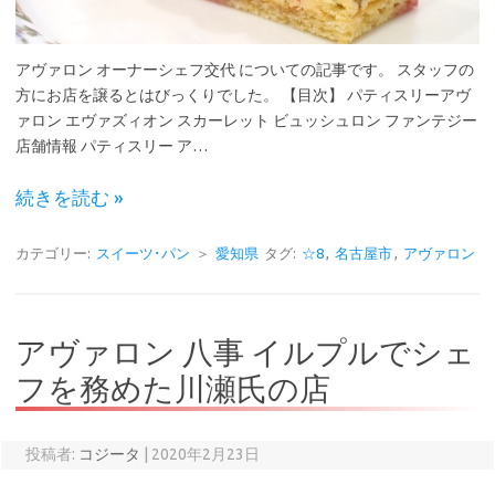
アヴァロン オーナーシェフ交代 についての記事です。 スタッフの
方にお店を譲るとはびっくりでした。 【目次】 パティスリーアヴ
ァロン エヴァズィオン スカーレット ビュッシュロン ファンテジー
店舗情報 パティスリー ア…
続きを読む »
カテゴリー:
スイーツ･パン
＞
愛知県
タグ:
☆8
,
名古屋市
,
アヴァロン
アヴァロン 八事 イルプルでシェ
フを務めた川瀬氏の店
投稿者:
コジータ
|
2020年2月23日