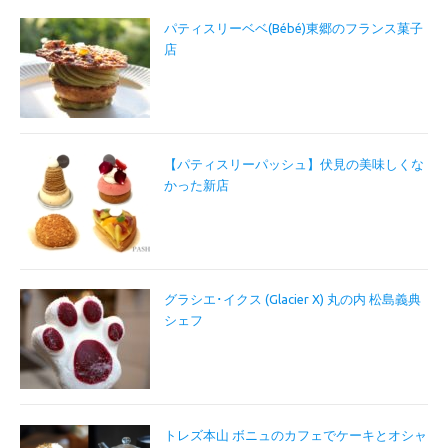
パティスリーベベ(Bébé)東郷のフランス菓子
店
【パティスリーパッシュ】伏見の美味しくな
かった新店
グラシエ･イクス (Glacier X) 丸の内 松島義典
シェフ
トレズ本山 ボニュのカフェでケーキとオシャ