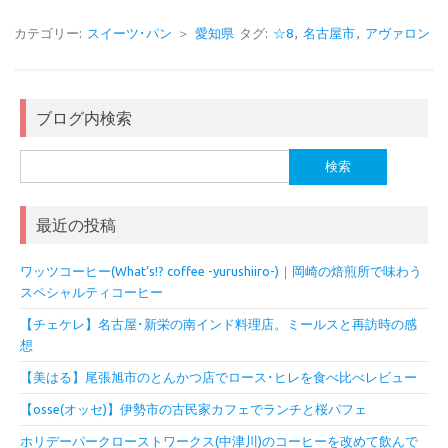
カテゴリー:
スイーツ･パン
＞
愛知県
タグ:
☆8
,
名古屋市
,
アヴァロン
ブログ内検索
検
索:
最近の投稿
ワッツコーヒー(What’s!? coffee -yurushiiro-)｜岡崎の焙煎所で味わう
スペシャルティコーヒー
【チェケレ】名古屋･新栄の南インド料理店。ミールスと再訪時の感
想
【美はる】尾張旭市のとんかつ店でロース･ヒレを食べ比べレビュー
【osse(オッセ)】伊勢市の古民家カフェでランチと桜パフェ
ホリデーパークローストワークス(中津川)のコーヒーを改めて飲んで