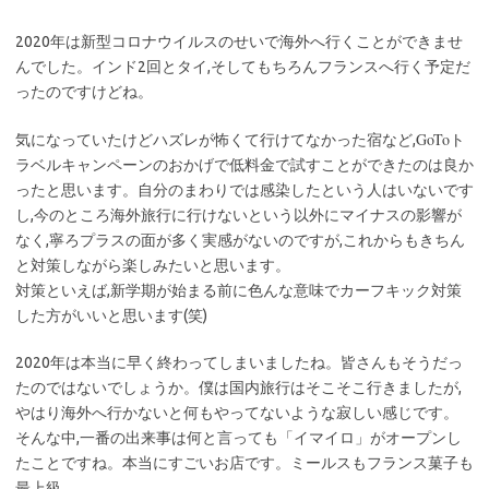
2020年は新型コロナウイルスのせいで海外へ行くことができませ
んでした。インド2回とタイ,そしてもちろんフランスへ行く予定だ
ったのですけどね。
GoTo
気になっていたけどハズレが怖くて行けてなかった宿など,
ト
ラベルキャンペーンのおかげで低料金で試すことができたのは良か
ったと思います。自分のまわりでは感染したという人はいないです
し,今のところ海外旅行に行けないという以外にマイナスの影響が
なく,寧ろプラスの面が多く実感がないのですが,これからもきちん
と対策しながら楽しみたいと思います。
対策といえば,新学期が始まる前に色んな意味でカーフキック対策
した方がいいと思います(笑)
2020年は本当に早く終わってしまいましたね。皆さんもそうだっ
たのではないでしょうか。僕は国内旅行はそこそこ行きましたが,
やはり海外へ行かないと何もやってないような寂しい感じです。
そんな中,一番の出来事は何と言っても「イマイロ」がオープンし
たことですね。本当にすごいお店です。ミールスもフランス菓子も
最上級。