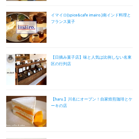
イマイロ(spice&cafe imairo.)南インド料理と
フランス菓子
【日摘み菓子店】味と人気は比例しない名東
区の行列店
【haru.】川名にオープン！自家焙煎珈琲とケ
ーキの店