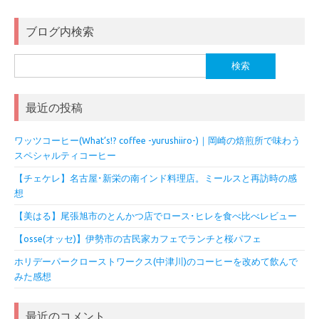
ブログ内検索
検
索:
最近の投稿
ワッツコーヒー(What’s!? coffee -yurushiiro-)｜岡崎の焙煎所で味わう
スペシャルティコーヒー
【チェケレ】名古屋･新栄の南インド料理店。ミールスと再訪時の感
想
【美はる】尾張旭市のとんかつ店でロース･ヒレを食べ比べレビュー
【osse(オッセ)】伊勢市の古民家カフェでランチと桜パフェ
ホリデーパークローストワークス(中津川)のコーヒーを改めて飲んで
みた感想
最近のコメント