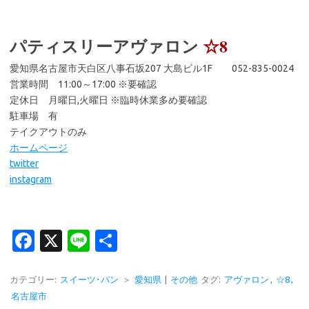
パティスリーアヴァロン
☆8
愛知県名古屋市天白区八事石坂207 大島ビル1F 052-835-0024
営業時間 11:00～17:00 ※要確認
定休日 月曜日,火曜日 ※臨時休業多め要確認
駐車場 有
テイクアウトのみ
ホームページ
twitter
instagram
Fa
X
Li
共
c
n
有
e
e
カテゴリー:
スイーツ･パン
＞
愛知県
|
その他
タグ:
アヴァロン
,
☆8
,
名古屋市
b