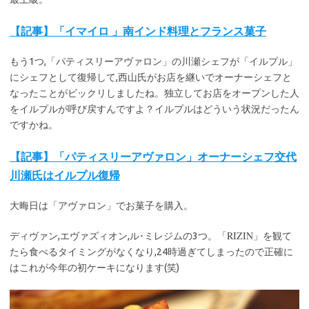
【記事】「イマイロ 」南インド料理とフランス菓子
もう1つ,「パティスリーアヴァロン」の川瀬シェフが「イルプル」
にシェフとして復帰して,西山氏がお店を継いでオーナーシェフと
なったことがビックリしましたね。独立してお店をオープンした人
をイルプルが呼び戻すんですよ？イルプルはどういう状況だったん
ですかね。
【記事】「パティスリーアヴァロン」オーナーシェフ交代
川瀬氏はイルプル復帰
大晦日は「アヴァロン」でお菓子を購入。
RIZIN
ディヴァン,エヴァズィオン,ル･ミレジムの3つ。「
」を観て
たら食べるタイミングがなくなり,24時過ぎてしまったので正確に
はこれが今年の初ケーキになります(笑)