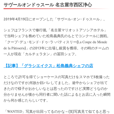
サヴールオンドゥスール 名古屋市西区浄心
2019年4月19日にオープンした「サヴール･オン･ドゥスール」。
シェフはフランスで修行後,「名古屋マリオットアソシアホテル」
で当時シェフを務めていた松島義典氏のもとでコンクールに挑戦。
La Coupe du Monde
「クープ･デュ･モンド･ドゥ･ラ･パティスリー(
de la Pâtisserie
)」の2013年に出場し銀賞を獲得。その時のチームの
一人が現在「カルチェラタン」の冨田シェフ。
【記事】「グラシエイクス」松島義典シェフの店
ところで,許可を得てショーケースの写真だけをスマホで3枚撮った
だけなのですが,何故か顔バレしてました。途中からシェフが出て
きたので様子がおかしいなとは思ったのですけど,実際どうなのか
分かりませんが後から同行者に聞いた話によるとお店に入った瞬間
から何か感じたらしいです。
WANTED
「
」写真が出回ってるのかな～(笑)写真見て似てると思っ