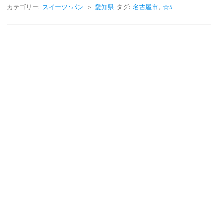
e
e
カテゴリー:
スイーツ･パン
＞
愛知県
タグ:
名古屋市
,
☆5
b
o
o
k