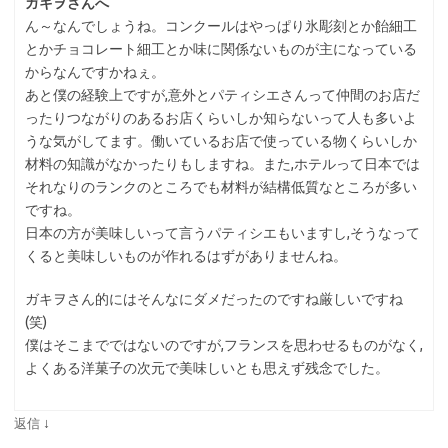
ガキヲさんへ
ん～なんでしょうね。コンクールはやっぱり氷彫刻とか飴細工
とかチョコレート細工とか味に関係ないものが主になっている
からなんですかねぇ。
あと僕の経験上ですが,意外とパティシエさんって仲間のお店だ
ったりつながりのあるお店くらいしか知らないって人も多いよ
うな気がしてます。働いているお店で使っている物くらいしか
材料の知識がなかったりもしますね。また,ホテルって日本では
それなりのランクのところでも材料が結構低質なところが多い
ですね。
日本の方が美味しいって言うパティシエもいますし,そうなって
くると美味しいものが作れるはずがありませんね。
ガキヲさん的にはそんなにダメだったのですね厳しいですね
(笑)
僕はそこまでではないのですが,フランスを思わせるものがなく,
よくある洋菓子の次元で美味しいとも思えず残念でした。
↓
返信