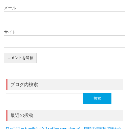
メール
サイト
ブログ内検索
検
索:
最近の投稿
ワッツコーヒー(What’s!? coffee -yurushiiro-)｜岡崎の焙煎所で味わう