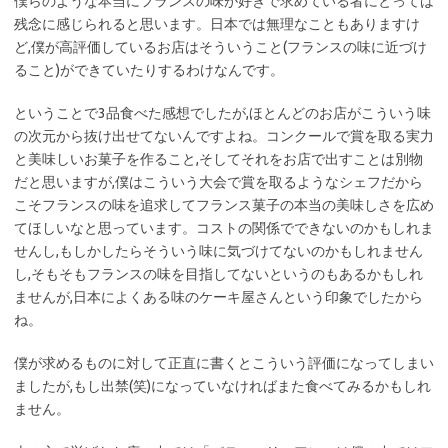
僕らのような本当にフランスの味が好きで求めている者にとっては
残念に感じられると思います。日本では無理なこともありますけ
ど,僕が高評価しているお店はそういうこと(フランスの味に近づけ
ること)ができていたりするわけなんです。
ということで3品食べた感想でしたが,ほとんどのお店がこういう味
の次元から抜け出せてないんですよね。コンクールで賞を取る実力
と美味しいお菓子を作ること,そしてそれをお店で出すことは別物
だと思いますが,僕はこういう大会で賞を取るようなシェフだから
こそフランスの味を追求してフランス菓子の本当の美味しさを広め
てほしいなと思っています。コストの関係でできないのかもしれま
せんし,もしかしたらそういう味に気づけてないのかもしれません
し,そもそもフランスの味を目指してないというのもあるかもしれ
ませんが,日本によくある味のケーキ屋さんという印象でしたから
ね。
僕が求めるものに対して正直に書くとこういう評価になってしまい
ましたが,もし出禁(笑)になっていなければまた食べてみるかもしれ
ません。