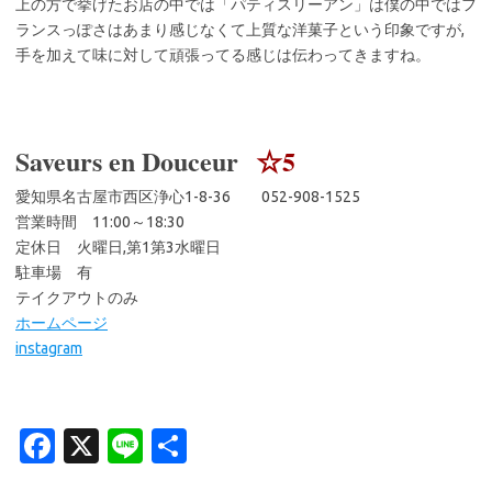
上の方で挙げたお店の中では「パティスリーアン」は僕の中ではフ
ランスっぽさはあまり感じなくて上質な洋菓子という印象ですが,
手を加えて味に対して頑張ってる感じは伝わってきますね。
Saveurs en Douceur
☆5
愛知県名古屋市西区浄心1-8-36 052-908-1525
営業時間 11:00～18:30
定休日 火曜日,第1第3水曜日
駐車場 有
テイクアウトのみ
ホームページ
instagram
Fa
X
Li
共
c
n
有