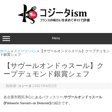
Menu
ホーム
»
スイーツ･パン
»
【サヴールオンドゥスール】クープデュモン
ド銀賞シェフ
【サヴールオンドゥスール】ク
ープデュモンド銀賞シェフ
投稿者:
コジータ
|
2021年6月2日
名古屋市西区浄心にあるパティスリー,
サヴールオンドゥスール
Pâtisserie Saveurs en Douceur
(
)
の紹介です。