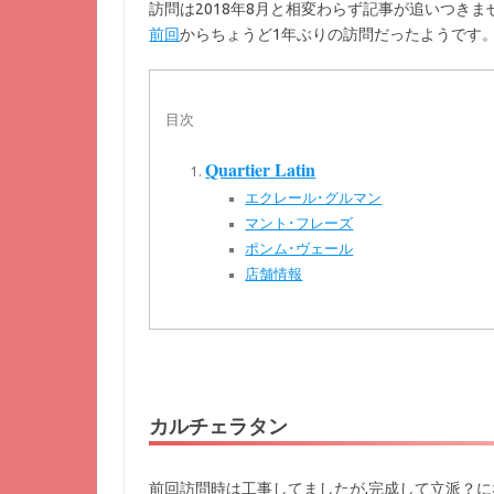
訪問は2018年8月と相変わらず記事が追いつきま
前回
からちょうど1年ぶりの訪問だったようです
目次
Quartier Latin
エクレール･グルマン
マント･フレーズ
ポンム･ヴェール
店舗情報
カルチェラタン
前回訪問時は工事してましたが,完成して立派？