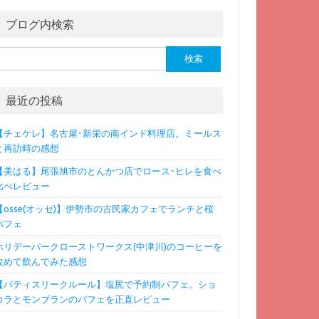
ブログ内検索
検
:
最近の投稿
【チェケレ】名古屋･新栄の南インド料理店。ミールス
と再訪時の感想
【美はる】尾張旭市のとんかつ店でロース･ヒレを食べ
比べレビュー
【osse(オッセ)】伊勢市の古民家カフェでランチと桜
パフェ
ホリデーパークローストワークス(中津川)のコーヒーを
改めて飲んでみた感想
【パティスリークルール】塩尻で予約制パフェ。ショ
コラとモンブランのパフェを正直レビュー