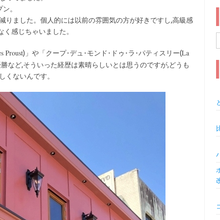
プン。
減りました。個人的には以前の雰囲気の方が好きですし,高級感
なく感じちゃいました。
索
s Proust
La
)」や「クープ･デュ･モンド･ドゥ･ラ･パティスリー(
優勝など,そういった経歴は素晴らしいとは思うのですが,どうも
味しくないんです。