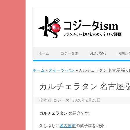
ホーム
コジータ改
BLOG/SNS
お問い
ホーム
»
スイーツ･パン
»
カルチェラタン 名古屋 張
カルチェラタン 名古屋
投稿者:
コジータ
|
2020年2月20日
カルチェラタン
の紹介です。
久しぶりに
名古屋市
の菓子屋を紹介。