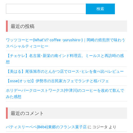
検
索:
最近の投稿
ワッツコーヒー(What’s!? coffee -yurushiiro-)｜岡崎の焙煎所で味わう
スペシャルティコーヒー
【チェケレ】名古屋･新栄の南インド料理店。ミールスと再訪時の感
想
【美はる】尾張旭市のとんかつ店でロース･ヒレを食べ比べレビュー
【osse(オッセ)】伊勢市の古民家カフェでランチと桜パフェ
ホリデーパークローストワークス(中津川)のコーヒーを改めて飲んで
みた感想
最近のコメント
パティスリーベベ(Bébé)東郷のフランス菓子店
に
コジータ
より