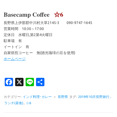
Basecamp Coffee
☆6
長野県上伊那郡中川村大草2145-3 090-9747-1645
営業時間 10:30～17:00
定休日 水曜日,第2第4火曜日
駐車場 有
イートイン 有
自家焙煎コーヒー 無(徳光珈琲の豆を使用)
ホームページ
Fa
X
Li
共
c
n
有
e
e
カテゴリー:
インド料理･カレー
＞
長野県
タグ:
2019年10月長野旅行
,
ランチ(昼食)
,
☆6
b
o