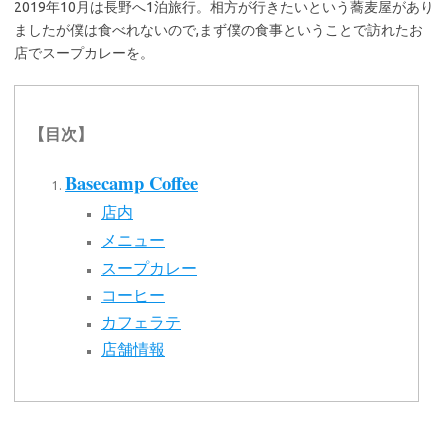
2019年10月は長野へ1泊旅行。相方が行きたいという蕎麦屋があり
ましたが僕は食べれないので,まず僕の食事ということで訪れたお
店でスープカレーを。
【目次】
Basecamp Coffee
店内
メニュー
スープカレー
コーヒー
カフェラテ
店舗情報