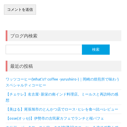
ブログ内検索
検
索:
最近の投稿
ワッツコーヒー(What’s!? coffee -yurushiiro-)｜岡崎の焙煎所で味わう
スペシャルティコーヒー
【チェケレ】名古屋･新栄の南インド料理店。ミールスと再訪時の感
想
【美はる】尾張旭市のとんかつ店でロース･ヒレを食べ比べレビュー
【osse(オッセ)】伊勢市の古民家カフェでランチと桜パフェ