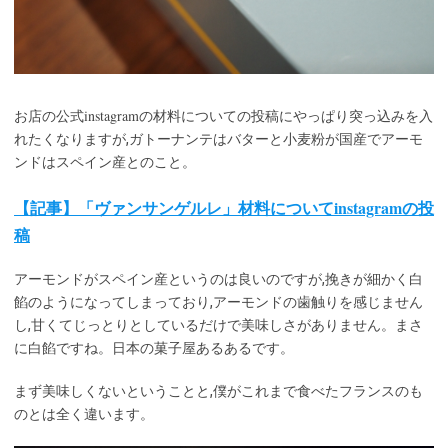
instagram
お店の公式
の材料についての投稿にやっぱり突っ込みを入
れたくなりますが,ガトーナンテはバターと小麦粉が国産でアーモ
ンドはスペイン産とのこと。
【記事】「ヴァンサンゲルレ」材料についてinstagramの投
稿
アーモンドがスペイン産というのは良いのですが,挽きが細かく白
餡のようになってしまっており,アーモンドの歯触りを感じません
し,甘くてじっとりとしているだけで美味しさがありません。まさ
に白餡ですね。日本の菓子屋あるあるです。
まず美味しくないということと,僕がこれまで食べたフランスのも
のとは全く違います。