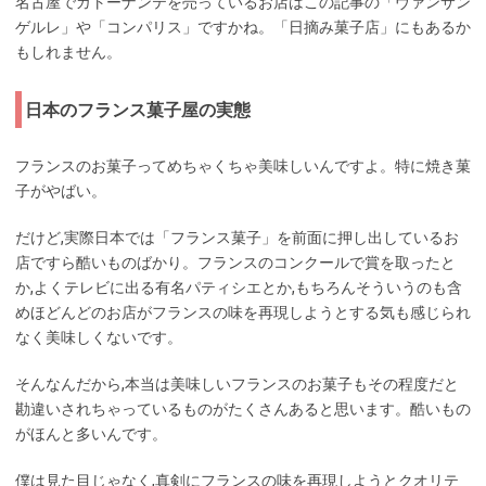
名古屋でガトーナンテを売っているお店はこの記事の「ヴァンサン
ゲルレ」や「コンパリス」ですかね。「日摘み菓子店」にもあるか
もしれません。
日本のフランス菓子屋の実態
フランスのお菓子ってめちゃくちゃ美味しいんですよ。特に焼き菓
子がやばい。
だけど,実際日本では「フランス菓子」を前面に押し出しているお
店ですら酷いものばかり。フランスのコンクールで賞を取ったと
か,よくテレビに出る有名パティシエとか,もちろんそういうのも含
めほどんどのお店がフランスの味を再現しようとする気も感じられ
なく美味しくないです。
そんなんだから,本当は美味しいフランスのお菓子もその程度だと
勘違いされちゃっているものがたくさんあると思います。酷いもの
がほんと多いんです。
僕は見た目じゃなく,真剣にフランスの味を再現しようとクオリテ