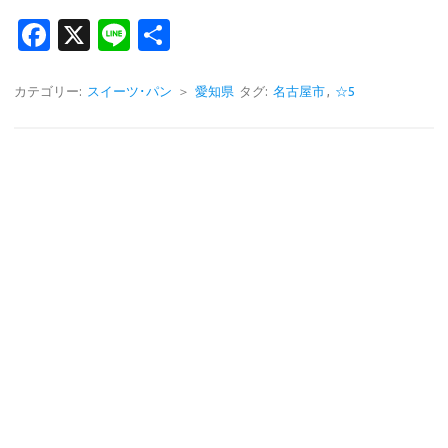
Fa
X
Li
共
c
n
有
e
e
カテゴリー:
スイーツ･パン
＞
愛知県
タグ:
名古屋市
,
☆5
b
o
o
k