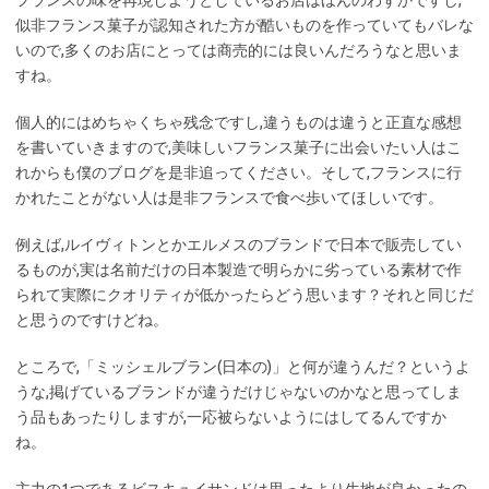
似非フランス菓子が認知された方が酷いものを作っていてもバレな
いので,多くのお店にとっては商売的には良いんだろうなと思いま
すね。
個人的にはめちゃくちゃ残念ですし,違うものは違うと正直な感想
を書いていきますので,美味しいフランス菓子に出会いたい人はこ
れからも僕のブログを是非追ってください。そして,フランスに行
かれたことがない人は是非フランスで食べ歩いてほしいです。
例えば,ルイヴィトンとかエルメスのブランドで日本で販売してい
るものが,実は名前だけの日本製造で明らかに劣っている素材で作
られて実際にクオリティが低かったらどう思います？それと同じだ
と思うのですけどね。
ところで,「ミッシェルブラン(日本の)」と何が違うんだ？というよ
うな,掲げているブランドが違うだけじゃないのかなと思ってしま
う品もあったりしますが,一応被らないようにはしてるんですか
ね。
主力の1つであるビスキュイサンドは思ったより生地が良かったの