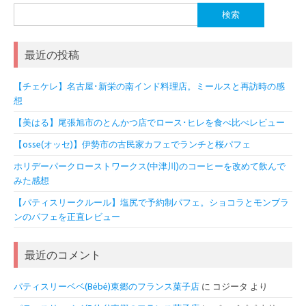
検
索:
最近の投稿
【チェケレ】名古屋･新栄の南インド料理店。ミールスと再訪時の感
想
【美はる】尾張旭市のとんかつ店でロース･ヒレを食べ比べレビュー
【osse(オッセ)】伊勢市の古民家カフェでランチと桜パフェ
ホリデーパークローストワークス(中津川)のコーヒーを改めて飲んで
みた感想
【パティスリークルール】塩尻で予約制パフェ。ショコラとモンブラ
ンのパフェを正直レビュー
最近のコメント
パティスリーベベ(Bébé)東郷のフランス菓子店
に
コジータ
より