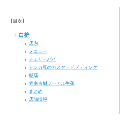
【目次】
白枦
店内
メニュー
チェリーパイ
トンカ豆のカスタードプディング
朝靄
雲南古樹プーアル生茶
まとめ
店舗情報