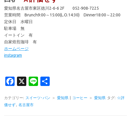
愛知県名古屋市東区徳川2-6-6 2F 052-908-7225
営業時間 Brunch9:00～15:00(L.O.14:30) Dinner18:00～22:00
定休日 水曜日
駐車場 無
イートイン 有
自家焙煎珈琲 有
ホームページ
instagram
Fa
X
Li
共
c
n
有
e
e
カテゴリー:
スイーツ･パン
＞
愛知県
|
コーヒー
＞
愛知県
タグ:
☆評
価せず
,
名古屋市
b
o
o