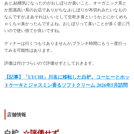
あと,結構気になったのがおしぼりが臭いこと。オーガニック系と
か意識高い系のお店でありがちな,おしぼりが布切れみたいなもの
なんですが,まあそれはいいとして生乾き臭というか,とにかくめち
ゃくちゃ臭かったんですよね。おしぼりって臭いことが多く逆に汚
いので使い捨てが良いですね。
ディナーは行くつもりありませんが,ブランチ時間にもう一度行っ
てみる可能性はあります。
評価は付けづらいので評価せずとしておきます。
【記事】「LYCHI」川名に移転した白枦。コーヒーとホッ
トケーキとジャスミン香るソフトクリーム 2026年5月訪問
店舗情報
白枦
☆評価せず