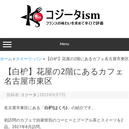
Menu
ホーム
»
スイーツ･パン
»
【白枦】花屋の2階にあるカフェ名古屋市東区
【白枦】花屋の2階にあるカフェ
名古屋市東区
投稿者:
コジータ
|
2023年9月7日
名古屋市東区にある「
白枦(はくろ)
」の紹介です。
初訪問のカフェで自家焙煎のコーヒーとプーアル茶とスイーツを2
品。2021年6月訪問。