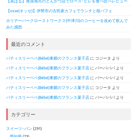
【美はる】尾張旭市のとんかつ店でロース･ヒレを食べ比べレビュー
【osse(オッセ)】伊勢市の古民家カフェでランチと桜パフェ
ホリデーパークローストワークス(中津川)のコーヒーを改めて飲んで
みた感想
最近のコメント
パティスリーベベ(Bébé)東郷のフランス菓子店
に
コジータ
より
パティスリーベベ(Bébé)東郷のフランス菓子店
に
バーバパパ
より
パティスリーベベ(Bébé)東郷のフランス菓子店
に
バーバパパ
より
パティスリーベベ(Bébé)東郷のフランス菓子店
に
コジータ
より
パティスリーベベ(Bébé)東郷のフランス菓子店
に
バーバパパ
より
カテゴリー
スイーツ･パン
(291)
愛知県
(73)