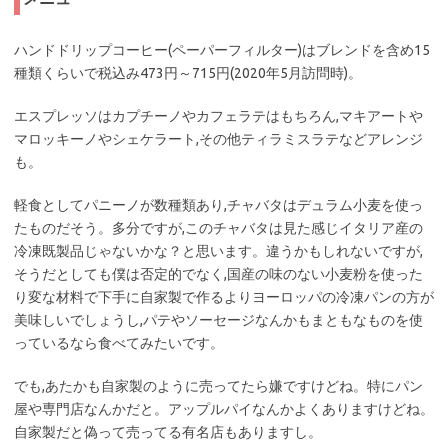
ハンドドリップコーヒー(ペーパーフィルター)はブレンドを含め15
種類くらいで税込み473円～715円(2020年5月訪問時)。
エスプレッソはカプチーノやカフェラテはもちろん,マキアートや
マロッキーノやシェケラート,その他ティラミスラテなどアレンジ
も。
軽食としてパニーノが数種類あり,チャバタはデュラム小麦を使っ
たものだそう。多分ですが,このチャバタは見た感じイタリア産の
冷凍既製品じゃないかな？と思います。違うかもしれないですが,
そうだとしても僕は否定的でなく,国産の味のない小麦粉を使った
り変な材料で下手に自家製で作るよりヨーロッパの冷凍パンの方が
美味しいでしょうし,パテやソーセージなんかもまともなものを使
っているなら食べてみたいです。
でも,あたかも自家製のように売ってたら嫌ですけどね。特にパン
屋や専門店なんかだと。アップルパイなんかよくありますけどね。
自家製だと偽って売ってる有名店もありますし。