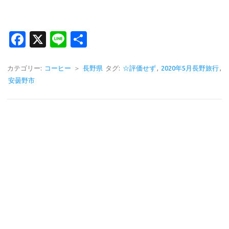
Fa
X
Li
共
c
n
有
e
e
カテゴリー:
コーヒー
＞
長野県
タグ:
☆評価せず
,
2020年5月長野旅行
,
安曇野市
b
o
o
k