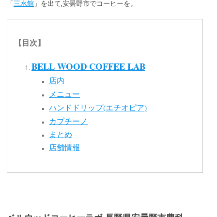
「
三水館
」を出て,安曇野市でコーヒーを。
【目次】
BELL WOOD COFFEE LAB
店内
メニュー
ハンドドリップ(エチオピア)
カプチーノ
まとめ
店舗情報