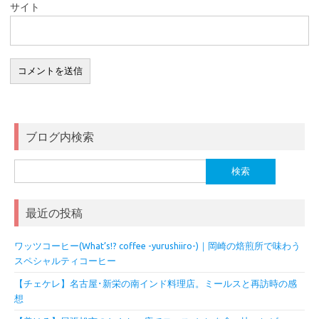
サイト
ブログ内検索
検
索:
最近の投稿
ワッツコーヒー(What’s!? coffee -yurushiiro-)｜岡崎の焙煎所で味わう
スペシャルティコーヒー
【チェケレ】名古屋･新栄の南インド料理店。ミールスと再訪時の感
想