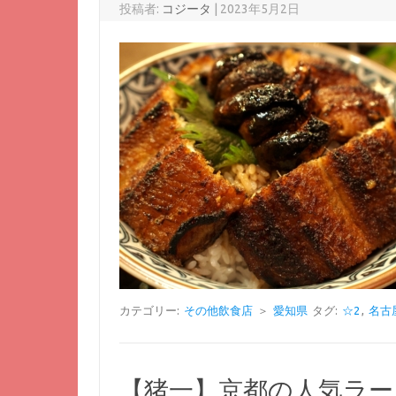
投稿者:
コジータ
|
2023年5月2日
カテゴリー:
その他飲食店
＞
愛知県
タグ:
☆2
,
名古
【猪一】京都の人気ラ