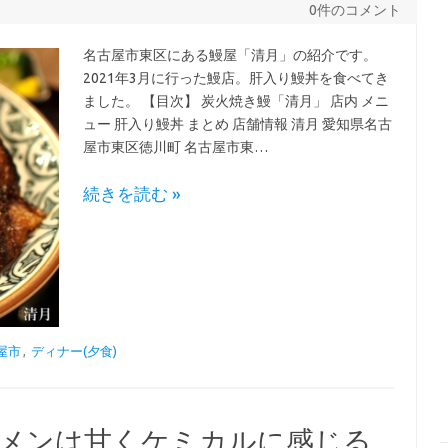
0件のコメント
名古屋市東区にある鰻屋「清月」の紹介です。
2021年3月に行った鰻店。肝入り鰻丼を食べてき
ました。 【目次】 炭火焼き鰻「清月」 店内 メニ
ュー 肝入り鰻丼 まとめ 店舗情報 清月 愛知県名古
屋市東区徳川町 名古屋市東…
続きを読む »
屋市
,
ディナー(夕食)
ーメンは甘くケミカルに感じる