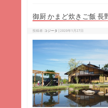
御厨 かまど炊きご飯 長
投稿者:
コジータ
|
2020年1月27日