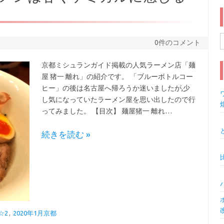
0件のコメント
索
京都ミシュランガイド掲載の人気ラーメン店「麺
屋 猪一 離れ」の紹介です。 「ブルーボトルコー
ヒー」の後は名古屋へ帰ろうか迷いましたが,少
ワ
し気になっていたラーメン屋を思い出したので行
ってみました。 【目次】 麺屋猪一 離れ…
続きを読む »
☆2
,
2020年1月京都