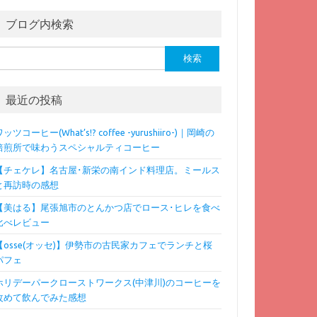
ブログ内検索
検
:
最近の投稿
ッツコーヒー(What’s!? coffee -yurushiiro-)｜岡崎の
焙煎所で味わうスペシャルティコーヒー
【チェケレ】名古屋･新栄の南インド料理店。ミールス
と再訪時の感想
【美はる】尾張旭市のとんかつ店でロース･ヒレを食べ
比べレビュー
【osse(オッセ)】伊勢市の古民家カフェでランチと桜
パフェ
ホリデーパークローストワークス(中津川)のコーヒーを
改めて飲んでみた感想