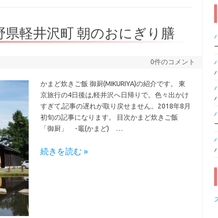
野県軽井沢町 朝のおにぎり膳
0件のコメント
かまど炊きご飯 御厨(MIKURIYA)の紹介です。 東
京旅行の4日後は,軽井沢へ日帰りで。色々出かけ
すぎて,記事の遅れが取り戻せません。2018年8月
初旬の記事になります。 目次かまど炊きご飯
「御厨」 ･竈(かまど) …
続きを読む »