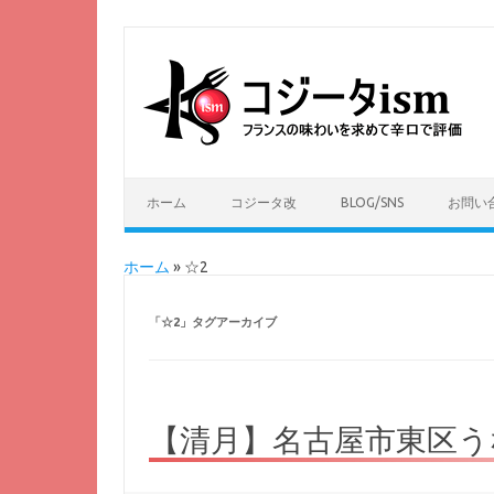
ホーム
コジータ改
BLOG/SNS
お問い
ホーム
»
☆2
「
☆2
」タグアーカイブ
【清月】名古屋市東区う