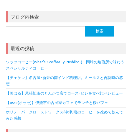
ブログ内検索
検
索:
最近の投稿
ワッツコーヒー(What’s!? coffee -yurushiiro-)｜岡崎の焙煎所で味わう
スペシャルティコーヒー
【チェケレ】名古屋･新栄の南インド料理店。ミールスと再訪時の感
想
【美はる】尾張旭市のとんかつ店でロース･ヒレを食べ比べレビュー
【osse(オッセ)】伊勢市の古民家カフェでランチと桜パフェ
ホリデーパークローストワークス(中津川)のコーヒーを改めて飲んで
みた感想