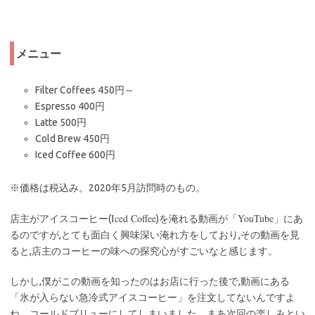
メニュー
Filter Coffees 450円～
Espresso 400円
Latte 500円
Cold Brew 450円
Iced Coffee 600円
※価格は税込み。2020年5月訪問時のもの。
Iced Coffee
YouTube
店主がアイスコーヒー(
)を淹れる動画が「
」にあ
るのですが,とても面白く興味深い淹れ方をしており,その動画を見
ると,店主のコーヒーの味への探究心がすごいなと感じます。
しかし,僕がこの動画を知ったのはお店に行った後で,動画にある
「氷が入らない急冷式アイスコーヒー」を注文してないんですよ
ね。コールドブリューにしてしまいました。まあ次回の楽しみとい