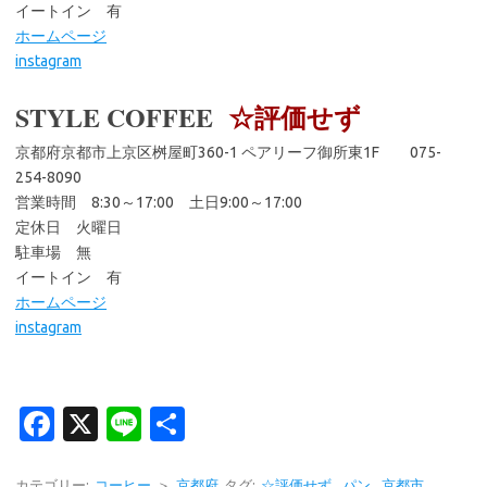
イートイン 有
ホームページ
instagram
STYLE COFFEE
☆評価せず
京都府京都市上京区桝屋町360-1 ペアリーフ御所東1F 075-
254-8090
営業時間 8:30～17:00 土日9:00～17:00
定休日 火曜日
駐車場 無
イートイン 有
ホームページ
instagram
Fa
X
Li
共
c
n
有
カテゴリー:
コーヒー
＞
京都府
タグ:
☆評価せず
,
パン
,
京都市
,