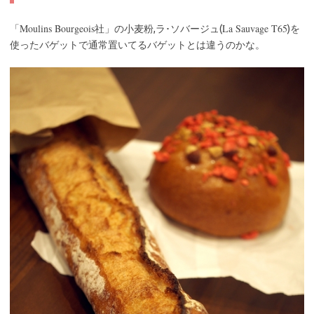
Moulins Bourgeois
La Sauvage T65
「
社」の小麦粉,ラ･ソバージュ(
)を
使ったバゲットで通常置いてるバゲットとは違うのかな。