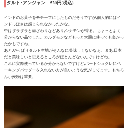
タルト･アンジャン 520円(税込)
インドのお菓子をモチーフにしたものだそうですが,個人的にはイ
ンドっぽさは感じられなかったかな。
中はザラザラと歯ざわりなどあり,シナモンが香る。ちょっとよく
分からない品でした。カルダモンなどもっと大胆に使っても良かっ
たかもですね。
あと,やっぱりタルト生地がそんなに美味しくないなぁ。まあ,日本
だと美味しいと思えるところがほとんどないんですけどね。
これに実際使っているか分からないですけど,パートシュクレにベ
ーキングパウダーを入れない方が良いような気がしてます。もちろ
ん小麦粉は重要。