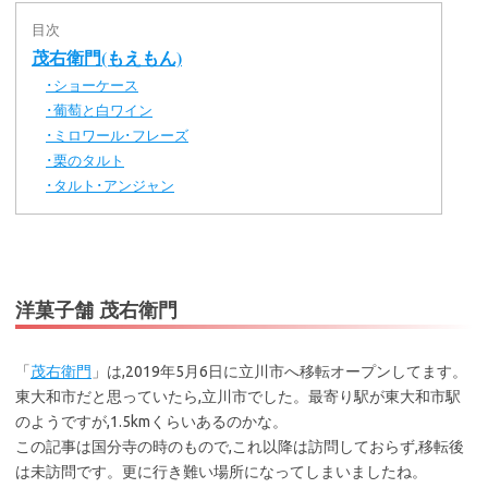
目次
茂右衛門(もえもん)
ショーケース
･
葡萄と白ワイン
･
ミロワール･フレーズ
･
栗のタルト
･
タルト･アンジャン
･
洋菓子舗 茂右衛門
「
茂右衛門
」は,2019年5月6日に立川市へ移転オープンしてます。
東大和市だと思っていたら,立川市でした。最寄り駅が東大和市駅
のようですが,1.5kmくらいあるのかな。
この記事は国分寺の時のもので,これ以降は訪問しておらず,移転後
は未訪問です。更に行き難い場所になってしまいましたね。