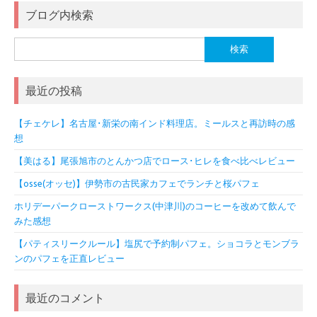
ブログ内検索
検
索:
最近の投稿
【チェケレ】名古屋･新栄の南インド料理店。ミールスと再訪時の感
想
【美はる】尾張旭市のとんかつ店でロース･ヒレを食べ比べレビュー
【osse(オッセ)】伊勢市の古民家カフェでランチと桜パフェ
ホリデーパークローストワークス(中津川)のコーヒーを改めて飲んで
みた感想
【パティスリークルール】塩尻で予約制パフェ。ショコラとモンブラ
ンのパフェを正直レビュー
最近のコメント