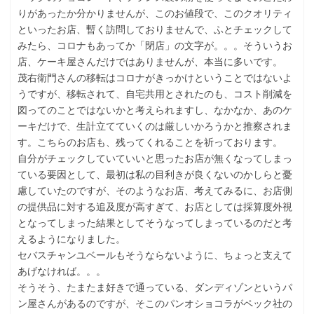
りがあったか分かりませんが、このお値段で、このクオリティ
といったお店、暫く訪問しておりませんで、ふとチェックして
みたら、コロナもあってか「閉店」の文字が。。。そういうお
店、ケーキ屋さんだけではありませんが、本当に多いです。
茂右衛門さんの移転はコロナがきっかけということではないよ
うですが、移転されて、自宅共用とされたのも、コスト削減を
図ってのことではないかと考えられますし、なかなか、あのケ
ーキだけで、生計立てていくのは厳しいかろうかと推察されま
す。こちらのお店も、残ってくれることを祈っております。
自分がチェックしていていいと思ったお店が無くなってしまっ
ている要因として、最初は私の目利きが良くないのかしらと憂
慮していたのですが、そのようなお店、考えてみるに、お店側
の提供品に対する追及度が高すぎて、お店としては採算度外視
となってしまった結果としてそうなってしまっているのだと考
えるようになりました。
セバスチャンユベールもそうならないように、ちょっと支えて
あげなければ。。。
そうそう、たまたま好きで通っている、ダンディゾンというパ
ン屋さんがあるのですが、そこのパンオショコラがペック社の