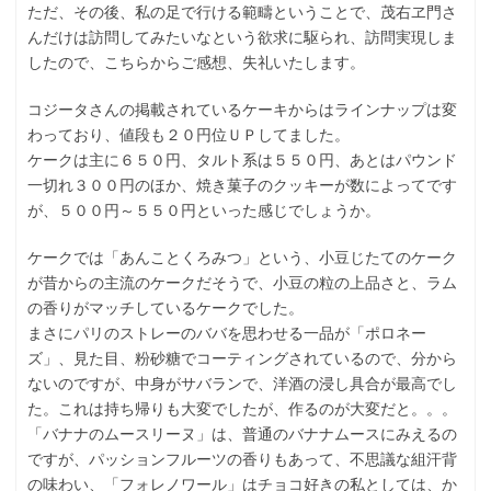
ただ、その後、私の足で行ける範疇ということで、茂右ヱ門さ
んだけは訪問してみたいなという欲求に駆られ、訪問実現しま
したので、こちらからご感想、失礼いたします。
コジータさんの掲載されているケーキからはラインナップは変
わっており、値段も２０円位ＵＰしてました。
ケークは主に６５０円、タルト系は５５０円、あとはパウンド
一切れ３００円のほか、焼き菓子のクッキーが数によってです
が、５００円～５５０円といった感じでしょうか。
ケークでは「あんことくろみつ」という、小豆じたてのケーク
が昔からの主流のケークだそうで、小豆の粒の上品さと、ラム
の香りがマッチしているケークでした。
まさにパリのストレーのババを思わせる一品が「ポロネー
ズ」、見た目、粉砂糖でコーティングされているので、分から
ないのですが、中身がサバランで、洋酒の浸し具合が最高でし
た。これは持ち帰りも大変でしたが、作るのが大変だと。。。
「バナナのムースリーヌ」は、普通のバナナムースにみえるの
ですが、パッションフルーツの香りもあって、不思議な組汗背
の味わい、「フォレノワール」はチョコ好きの私としては、か