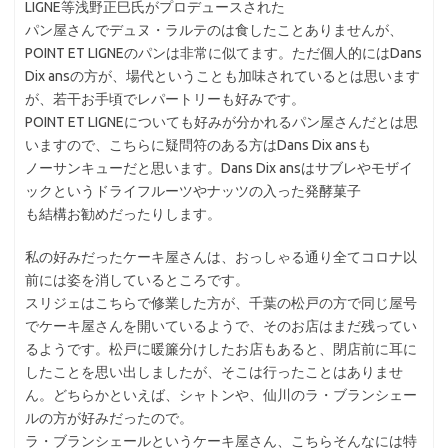
LIGNE等浅野正巳氏がプロデュースされた
パン屋さんでデュヌ・ラルテのは食したことありませんが、
POINT ET LIGNEのパンは非常に似てます。ただ個人的にはDans
Dix ansの方が、場代ということも加味されているとは思います
が、若干お手頃でレパートリーも好みです。
POINT ET LIGNEについても好みが分かれるパン屋さんだとは思
いますので、こちらに疑問符のある方はDans Dix ansも
ノーサンキューだと思います。Dans Dix ansはサブレやモザイ
ックというドライフルーツやナッツの入った発酵菓子
も結構お勧めだったりします。
私の好みだったケーキ屋さんは、おっしゃる通り全てコロナ以
前には姿を消しているところです。
スリジェはこちらで修業した方が、千葉の松戸の方で同じ屋号
でケーキ屋さんを開いているようで、そのお店はまだ残ってい
るようです。松戸に暖簾分けしたお店もあると、閉店前に耳に
したことを思い出しましたが、そこは行ったことはありませ
ん。どちらかといえば、シャトンや、仙川のラ・ブランシェー
ルの方が好みだったので。
ラ・ブランシェールというケーキ屋さん、こちらそんなには特