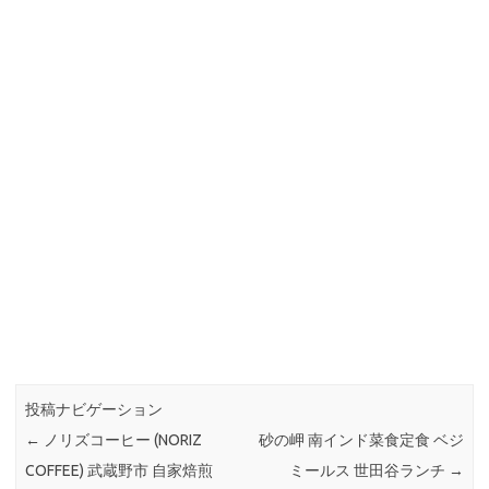
投稿ナビゲーション
←
ノリズコーヒー (NORIZ
砂の岬 南インド菜食定食 ベジ
COFFEE) 武蔵野市 自家焙煎
ミールス 世田谷ランチ
→