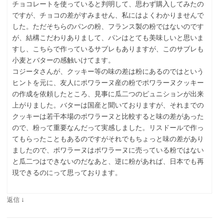
チョコレートを使っていると判明して、思わず購入してみたの
ですが、チョコの差がすみません、私にはよくわかりませんで
した。ただそちらのパンの粉、フランス製の粉ではないのです
が、結構こだわりありまして、パンはとても美味しいと思いま
すし、こちらで作っているサブレもありますが、このサブレも
小麦とバターの感触いけてます。
コジータさんが、クッキー等の味の差は粉にあるのではという
ヒントを元に、友人にポワラーヌ産の粉でポワラーヌクッキー
の作成を依頼したところ、見事に瓜二つのピュニションが出来
上がりました。バターは国産と聞いておりますが、それまでの
クッキーは若干本場のポワラーヌと比較すると味の差があった
ので、粉って重要なんだって実感しました。リスドールで作っ
てもらったこともあるのですがそれでもちょっと味の差があり
ましたので、ポワラーヌはポワラーヌに売っている粉ではない
と瓜二つはできないのだなあと、逆に粉があれば、日本でも再
現できるのにって思っております。
↓
返信