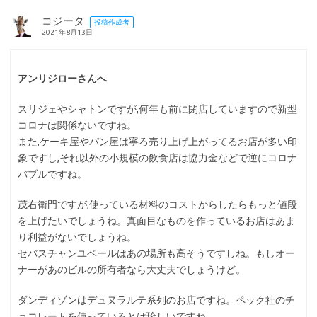
コジータ
投稿作成者
2021年8月13日
アンリジローさんへ
スリジェやシャトンですが,何年も前に閉店していますので新型
コロナは関係ないですね。
また,ケーキ屋やパン屋は寧ろ売り上げ上がってるお店が多い印
象ですし,それ以外の小規模の飲食店は協力金などで逆にコロナ
バブルですね。
茂右衛門ですが,使っている材料のコストからしたらもっと値段
を上げたいでしょうね。真面目なものを作っているお店はあま
り利益がないでしょうね。
セバスチャンユベールはあの場所も高そうですしね。もしオー
ナーがあのビルの所有者なら大丈夫でしょうけど。
ダンディゾンはデュヌラルテ系列のお店ですね。ペック社のチ
ョコレートを使っているとは珍しいですね。