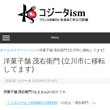
Menu
ホーム
»
スイーツ･パン
»
洋菓子舗 茂右衛門 (立川市に移転してます)
洋菓子舗 茂右衛門 (立川市に移転
してます)
投稿者:
コジータ
|
2020年3月16日
洋菓子舗 茂右衛門 (もえもん)
の紹介です。
NORIZ COFFEE
「
ノリズコーヒー(
)
」の次は「茂右衛門」へ。