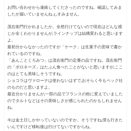
お問い合わせから連絡してくださったのですね。確認してみま
したが届いていませんねぇ,すみません。
茂右衛門行かれましたか。全然行けてないので現在はどんな感
じか全くわかりませんが,ラインナップは結構変わると思います
よ。
最初分からなかったのですが「ケーク」は生菓子の意味で書か
れているのですね。
「あんことくろみつ」は茂右衛門の定番の品ですね。茂右衛門
の「ポロネーズ」はたぶん食べたことがないと思いますが,ここ
のはとても美味しそうですね。
ショコラはヴァローナは使わないはずで,おそらく今もペック社
のものだと思いますよ。
最近分かりませんが,一部の品でフランスの粉に変えていました
のでタルトなどはその美味しさが感じられたのかもしれません
ね。
今は金土日しかやっていないのですか。そうですね,僕も行きた
いんですけど移転後は行けてないですからね。