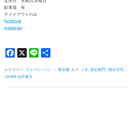
定休日 火曜日,水曜日
駐車場 有
テイクアウトのみ
facebook
instagram
Fa
X
Li
共
c
n
有
e
e
カテゴリー:
スイーツ･パン
＞
東京都
タグ:
☆9
,
茂右衛門
,
国分寺市
,
2018年10月東京
b
o
o
k