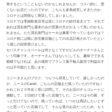
筆するということもないのかもしれませんが、コスパ的に、悪
くないお店だったのですが、こちらも多角経営しすぎたのか、
コロナとは関係なく閉店してしまいました。
コロナでは零細飲食店等は逆にコロナの給付金太りで、それで
あれば茂右衛門も週末のみの営業の方がかえって良いのかもし
れません。ただ茂右衛門はケーキは兼業でやっているのでは？
コロナ前には既に自宅兼店舗としての出店計画されていたとい
う感じの回答受けました。
セバスチャンユベールは何となくですがビルのオーナーさんと
いう印象です。オーナーさんではないにしても、趣味でできる
範疇でなければ、あの場所でフランス菓子輸入販売で利益出す
のは不可能だと思います。
コジータさんのブロク、つらつら拝見していて、嬉しかったの
が、ニースのCanet、こちらの店舗まだ残っていたのですね！
かれこれ２０年近く前に訪問して、そのお店のチョコレートに
感動して、２日続けて通った店舗でした。ニースはその後、ず
っと行けてないので、残っていれば、いつかは再訪したいとず
っと思っていた店舗でして、そんな昔のお店だったため、もう