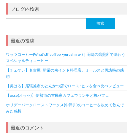
ブログ内検索
検
索:
最近の投稿
ワッツコーヒー(What’s!? coffee -yurushiiro-)｜岡崎の焙煎所で味わう
スペシャルティコーヒー
【チェケレ】名古屋･新栄の南インド料理店。ミールスと再訪時の感
想
【美はる】尾張旭市のとんかつ店でロース･ヒレを食べ比べレビュー
【osse(オッセ)】伊勢市の古民家カフェでランチと桜パフェ
ホリデーパークローストワークス(中津川)のコーヒーを改めて飲んで
みた感想
最近のコメント