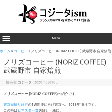
Menu
ホーム
»
コーヒー
»
ノリズコーヒー (NORIZ COFFEE) 武蔵野市 自家焙煎
ノリズコーヒー (NORIZ COFFEE)
武蔵野市 自家焙煎
投稿者:
コジータ
|
2020年3月16日
NORIZ COFFEE
ノリズコーヒー (
)
の紹介です。
東京日帰り旅行
の1週間後に再び東京へ。2018年10月です。
この時は
ヒマスター君
夫婦と一緒に。