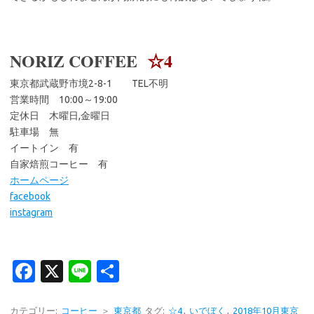
NORIZ COFFEE
☆4
東京都武蔵野市境2-8-1 TEL不明
営業時間 10:00～19:00
定休日 木曜日,金曜日
駐車場 無
イートイン 有
自家焙煎コーヒー 有
ホームページ
facebook
instagram
Fa
X
Li
共
c
n
有
カテゴリー:
コーヒー
＞
東京都
タグ:
☆4
,
いでぼく
,
2018年10月東京