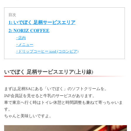
目次
1: いでぼく 足柄サービスエリア
2: NORIZ COFFEE
店内
･
メニュー
･
ドリップコーヒー iced (コロンビア)
･
いでぼく 足柄サービスエリア(上り線)
SA
まずは,足柄
にある「いでぼく」のソフトクリームを。
JAF
会員証を見せると牛乳のサービスがあります。
車で東京へ行く時はトイレ休憩と時間調整も兼ねて寄っちゃいま
す。
ちゃんと美味しいですよ。