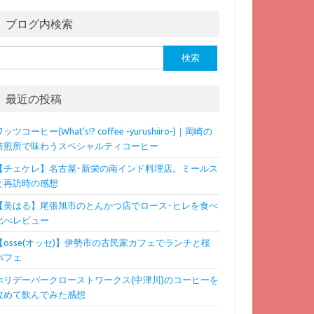
ブログ内検索
検
:
最近の投稿
ッツコーヒー(What’s!? coffee -yurushiiro-)｜岡崎の
焙煎所で味わうスペシャルティコーヒー
【チェケレ】名古屋･新栄の南インド料理店。ミールス
と再訪時の感想
【美はる】尾張旭市のとんかつ店でロース･ヒレを食べ
比べレビュー
【osse(オッセ)】伊勢市の古民家カフェでランチと桜
パフェ
ホリデーパークローストワークス(中津川)のコーヒーを
改めて飲んでみた感想