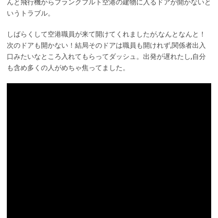
んと飛行機からフランクフルト空港の建物に入るドアが開かないと
いうトラブル。
しばらくして空港職員が来て開けてくれましたが,なんとなんと！
次のドアも開かない！結局そのドアは職員も開けれず,関係者出入
口みたいなところ入れてもらってダッシュ。出発が遅れたし,自分
も含め多くの人がめちゃ焦ってました。