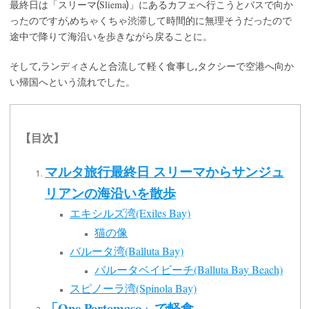
Sliema
最終日は「スリーマ(
)」にあるカフェへ行こうとバスで向か
ったのですが,めちゃくちゃ渋滞して時間的に無理そうだったので
途中で降りて海沿いを歩きながら戻ることに。
そして,ランディさんと合流して軽く食事し,タクシーで空港へ向か
い帰国へという流れでした。
【目次】
マルタ旅行最終日 スリーマからサンジュ
リアンの海沿いを散歩
エキシルズ湾(Exiles Bay)
猫の像
バルータ湾(Balluta Bay)
バルータベイビーチ(Balluta Bay Beach)
スピノーラ湾(Spinola Bay)
「One Portomaso」で軽食