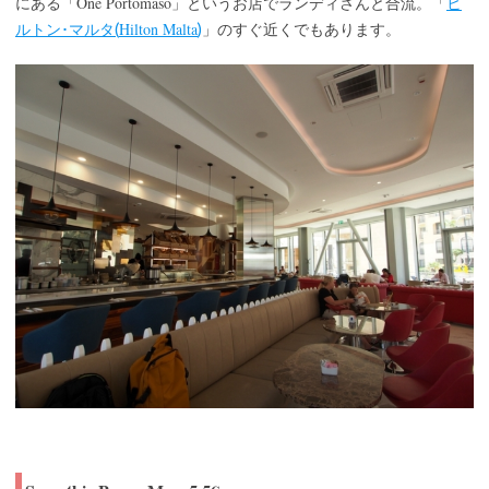
One Portomaso
にある「
」というお店でランディさんと合流。「
ヒ
Hilton Malta
ルトン･マルタ(
)
」のすぐ近くでもあります。