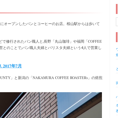
近くにオープンしたパンとコーヒーのお店。桜山駅からは歩いて
索
COFFEE
どで修行されたパン職人と,長野「丸山珈琲」や福岡「
営とのことで,パン職人夫婦とバリスタ夫婦という4人で営業し
ワ
017年7月
OUNTY
NAKAMURA COFFEE ROASTERs
」と新潟の「
」の焙煎