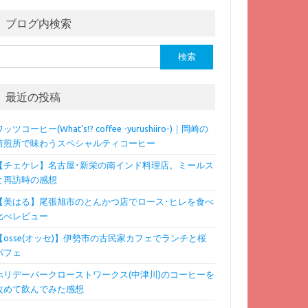
ブログ内検索
検
:
最近の投稿
ッツコーヒー(What’s!? coffee -yurushiiro-)｜岡崎の
焙煎所で味わうスペシャルティコーヒー
【チェケレ】名古屋･新栄の南インド料理店。ミールス
と再訪時の感想
【美はる】尾張旭市のとんかつ店でロース･ヒレを食べ
比べレビュー
【osse(オッセ)】伊勢市の古民家カフェでランチと桜
パフェ
ホリデーパークローストワークス(中津川)のコーヒーを
改めて飲んでみた感想