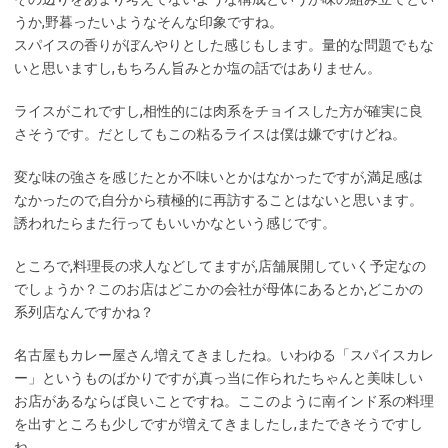
うか,野暮ったいようなそんな印象ですね。
スパイスの香りがぼんやりとした感じもします。量的な問題でもな
いと思いますし,もちろん旨みとか塩の話ではありません。
ライスがこれですし,相性的には肉系をチョイスした方が確実に良
さそうです。だとしてもこの粘るライスは僕は嫌ですけどね。
変な味の強さを感じたとか不味いとかはなかったですが,満足感は
なかったので,自分から積極的に再訪することはないと思います。
誘われたらまた行ってもいいかなという感じです。
ところで,料理長の求人などしてますが,店舗展開していく予定なの
でしょうか？このお店はどこかの会社が母体にあるとか,どこかの
系列店なんですかね？
名古屋もカレー屋さん増えてきましたね。いわゆる「スパイスカレ
ー」というものばかりですが,真っ当に作られたちゃんと美味しい
お店があるならば良いことですね。ここのように南インド系の料理
を出すところも少しですが増えてきましたし,またできそうですし
ね。