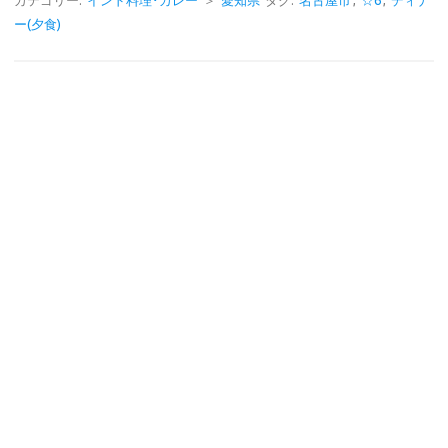
e
e
カテゴリー:
インド料理･カレー
＞
愛知県
タグ:
名古屋市
,
☆6
,
ディナ
ー(夕食)
b
o
o
k