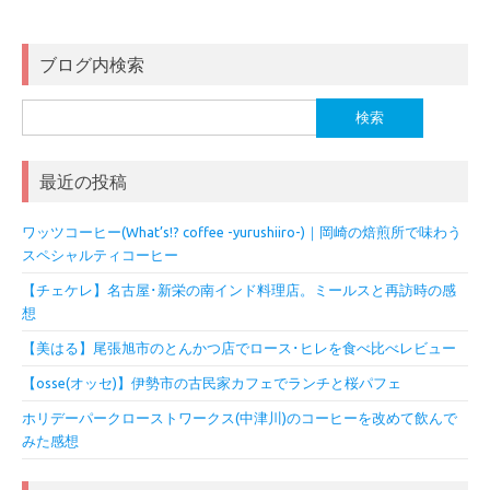
ブログ内検索
検
索:
最近の投稿
ワッツコーヒー(What’s!? coffee -yurushiiro-)｜岡崎の焙煎所で味わう
スペシャルティコーヒー
【チェケレ】名古屋･新栄の南インド料理店。ミールスと再訪時の感
想
【美はる】尾張旭市のとんかつ店でロース･ヒレを食べ比べレビュー
【osse(オッセ)】伊勢市の古民家カフェでランチと桜パフェ
ホリデーパークローストワークス(中津川)のコーヒーを改めて飲んで
みた感想