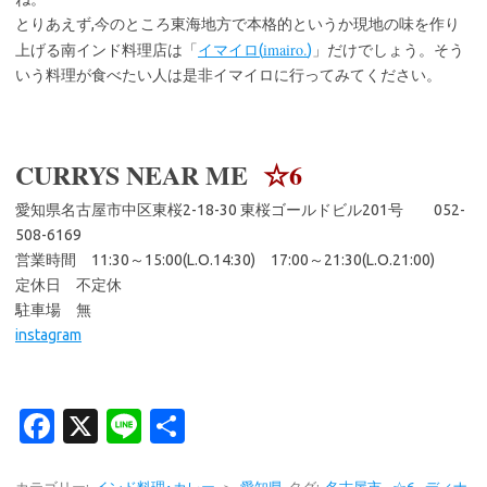
とりあえず,今のところ東海地方で本格的というか現地の味を作り
imairo.
上げる南インド料理店は「
イマイロ(
)
」だけでしょう。そう
いう料理が食べたい人は是非イマイロに行ってみてください。
CURRYS NEAR ME
☆6
愛知県名古屋市中区東桜2-18-30 東桜ゴールドビル201号 052-
508-6169
営業時間 11:30～15:00(L.O.14:30) 17:00～21:30(L.O.21:00)
定休日 不定休
駐車場 無
instagram
Fa
X
Li
共
c
n
有