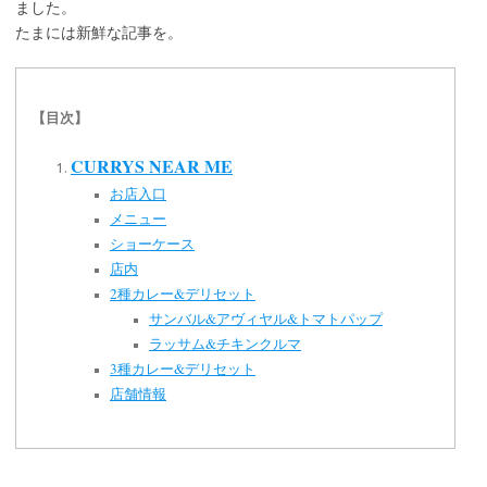
ました。
たまには新鮮な記事を。
【目次】
CURRYS NEAR ME
お店入口
メニュー
ショーケース
店内
2種カレー&デリセット
サンバル&アヴィヤル&トマトパップ
ラッサム&チキンクルマ
3種カレー&デリセット
店舗情報