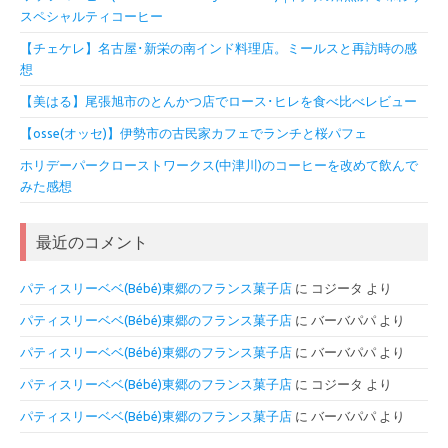
スペシャルティコーヒー
【チェケレ】名古屋･新栄の南インド料理店。ミールスと再訪時の感
想
【美はる】尾張旭市のとんかつ店でロース･ヒレを食べ比べレビュー
【osse(オッセ)】伊勢市の古民家カフェでランチと桜パフェ
ホリデーパークローストワークス(中津川)のコーヒーを改めて飲んで
みた感想
最近のコメント
パティスリーベベ(Bébé)東郷のフランス菓子店
に
コジータ
より
パティスリーベベ(Bébé)東郷のフランス菓子店
に
バーバパパ
より
パティスリーベベ(Bébé)東郷のフランス菓子店
に
バーバパパ
より
パティスリーベベ(Bébé)東郷のフランス菓子店
に
コジータ
より
パティスリーベベ(Bébé)東郷のフランス菓子店
に
バーバパパ
より