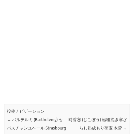
投稿ナビゲーション
←
バルテルミ (Barthelemy) セ
時香忘 (じこぼう) 極粗挽き寒ざ
バスチャンユベール Strasbourg
らし熟成もり蕎麦 木曽
→