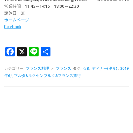
営業時間 11:45～14:15 18:00～22:30
定休日 無
ホームページ
facebook
Fa
X
Li
共
c
n
有
e
e
カテゴリー:
フランス料理
＞
フランス
タグ:
☆8
,
ディナー(夕食)
,
2019
年6月マルタ&ルクセンブルク&フランス旅行
b
o
o
k