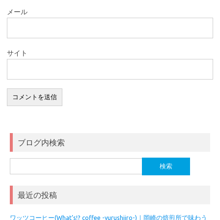
メール
サイト
ブログ内検索
検
索:
最近の投稿
ワッツコーヒー(What’s!? coffee -yurushiiro-)｜岡崎の焙煎所で味わう