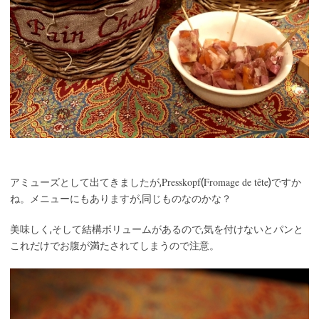
Presskopf
Fromage de tête
アミューズとして出てきましたが,
(
)ですか
ね。メニューにもありますが,同じものなのかな？
美味しく,そして結構ボリュームがあるので,気を付けないとパンと
これだけでお腹が満たされてしまうので注意。