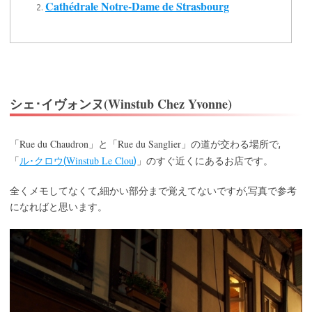
Cathédrale Notre-Dame de Strasbourg
シェ･イヴォンヌ(Winstub Chez Yvonne)
Rue du Chaudron
Rue du Sanglier
「
」と「
」の道が交わる場所で,
Winstub Le Clou
「
ル･クロウ(
)
」のすぐ近くにあるお店です。
全くメモしてなくて,細かい部分まで覚えてないですが,写真で参考
になればと思います。