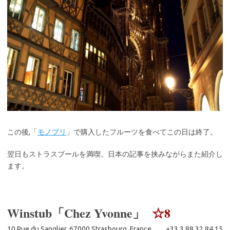
この後,「
モノプリ
」で購入したフルーツを食べてこの日は終了。
翌日もストラスブールを満喫。日本の記事を挟みながらまた紹介し
ます。
Winstub「Chez Yvonne」
☆8
10 Rue du Sanglier, 67000 Strasbourg, France +33 3 88 32 84 15