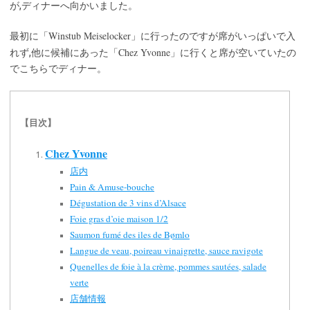
が,ディナーへ向かいました。
Winstub Meiselocker
最初に「
」に行ったのですが席がいっぱいで入
Chez Yvonne
れず,他に候補にあった「
」に行くと席が空いていたの
でこちらでディナー。
【目次】
Chez Yvonne
店内
Pain & Amuse-bouche
Dégustation de 3 vins d’Alsace
Foie gras d’oie maison 1/2
Saumon fumé des iles de Bømlo
Langue de veau, poireau vinaigrette, sauce ravigote
Quenelles de foie à la crème, pommes sautées, salade
verte
店舗情報