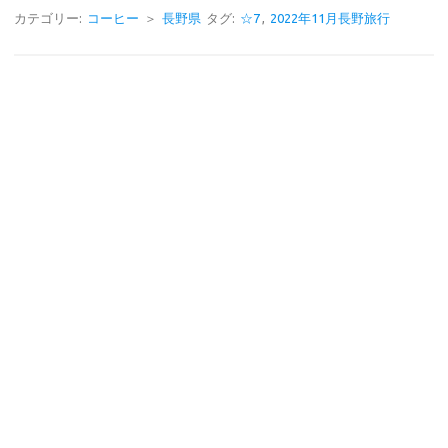
e
e
カテゴリー:
コーヒー
＞
長野県
タグ:
☆7
,
2022年11月長野旅行
b
o
o
k