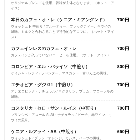
オリジナルブレンドを使用。苦味が主体となります。（ホット・ア
イス）
本日のカフェ・オ・レ（ケニア・キアングンド）
700円
ウォッシュト 中煎り / フルーティー、ブラックティー、キウイの
風味。ミルクと合わさることで特徴的なアロマに。（ホット・アイ
ス）
カフェインレスのカフェ・オ・レ
700円
カフェインが入っていないコーヒーを使用。（ホット・アイス）
コロンビア・エル・パライソ（中煎り）
800円
ゲイシャ・レティ / ラベンダー、マスカット、青りんごの風味。
エチオピア・グジ G1（中煎り）
700円
アナエロビック・ナチュラル / ネクタリン、プラム、フローラルの
風味。
コスタリカ・セロ・サン・ルイス（中煎り）
700円
プリンシペ・アスール SL28・ナチュラル / ピーチ、赤ワイン、キ
ウイの風味。
ケニア・ルアライ・AA（中煎り）
650円
ウォッシュト / ブラッドオレンジ、カシス、ハーブの風味。