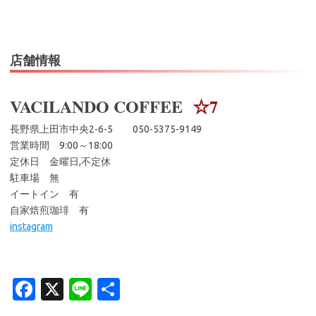
店舗情報
VACILANDO COFFEE
☆7
長野県上田市中央2-6-5 050-5375-9149
営業時間 9:00～18:00
定休日 金曜日,不定休
駐車場 無
イートイン 有
自家焙煎珈琲 有
instagram
Fa
X
Li
共
c
n
有