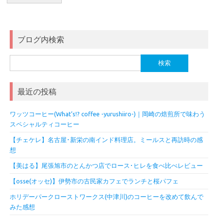
ブログ内検索
検
索:
最近の投稿
ワッツコーヒー(What’s!? coffee -yurushiiro-)｜岡崎の焙煎所で味わう
スペシャルティコーヒー
【チェケレ】名古屋･新栄の南インド料理店。ミールスと再訪時の感
想
【美はる】尾張旭市のとんかつ店でロース･ヒレを食べ比べレビュー
【osse(オッセ)】伊勢市の古民家カフェでランチと桜パフェ
ホリデーパークローストワークス(中津川)のコーヒーを改めて飲んで
みた感想