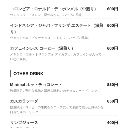
コロンビア・ロナルド・デ・ホンメル（中煎り）
600円
ウォッシュト / メロン、温州みかん、ハーブの風味。
インドネシア・ジャバ・フリンザ エステート（深煎
600円
り）
ウェットハル / ビターチョコ、いちじく、ハーブの風味。
カフェインレス コーヒー（深煎り）
600円
メキシコ・エル・トリウンフォ ディカフェ / カフェインが入って
いない飲料。
OTHER DRINK
Minimal ホットチョコレート
880円
数量限定 / 豊かな風味と濃厚な味わいのチョコレートドリンク。
カスカラソーダ
650円
数量限定 / コーヒーの果肉をシロップにして炭酸で割った爽やかな
口当たりのドリンク。
リンゴジュース
400円