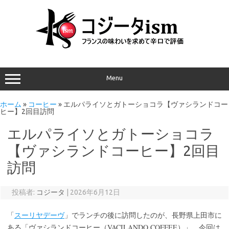
Menu
ホーム
»
コーヒー
»
エルパライソとガトーショコラ【ヴァシランドコー
ヒー】2回目訪問
エルパライソとガトーショコラ
【ヴァシランドコーヒー】2回目
訪問
投稿者:
コジータ
|
2026年6月12日
「
スーリヤデーヴ
」でランチの後に訪問したのが、長野県上田市に
VACILANDO COFFEE
ある「ヴァシランドコーヒー（
）」。今回は