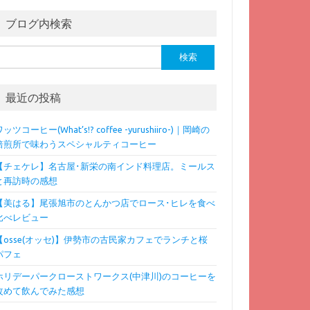
ブログ内検索
検
:
最近の投稿
ッツコーヒー(What’s!? coffee -yurushiiro-)｜岡崎の
焙煎所で味わうスペシャルティコーヒー
【チェケレ】名古屋･新栄の南インド料理店。ミールス
と再訪時の感想
【美はる】尾張旭市のとんかつ店でロース･ヒレを食べ
比べレビュー
【osse(オッセ)】伊勢市の古民家カフェでランチと桜
パフェ
ホリデーパークローストワークス(中津川)のコーヒーを
改めて飲んでみた感想