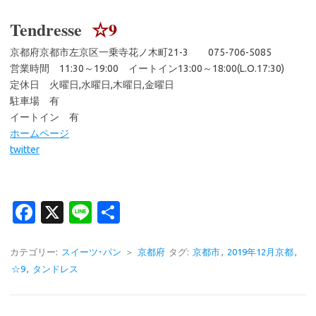
Tendresse
☆9
京都府京都市左京区一乗寺花ノ木町21-3 075-706-5085
営業時間 11:30～19:00 イートイン13:00～18:00(L.O.17:30)
定休日 火曜日,水曜日,木曜日,金曜日
駐車場 有
イートイン 有
ホームページ
twitter
Fa
X
Li
共
c
n
有
e
e
カテゴリー:
スイーツ･パン
＞
京都府
タグ:
京都市
,
2019年12月京都
,
☆9
,
タンドレス
b
o