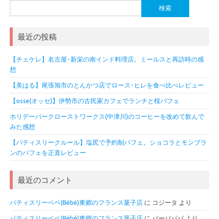
検
索:
最近の投稿
【チェケレ】名古屋･新栄の南インド料理店。ミールスと再訪時の感
想
【美はる】尾張旭市のとんかつ店でロース･ヒレを食べ比べレビュー
【osse(オッセ)】伊勢市の古民家カフェでランチと桜パフェ
ホリデーパークローストワークス(中津川)のコーヒーを改めて飲んで
みた感想
【パティスリークルール】塩尻で予約制パフェ。ショコラとモンブラ
ンのパフェを正直レビュー
最近のコメント
パティスリーベベ(Bébé)東郷のフランス菓子店
に
コジータ
より
パティスリーベベ(Bébé)東郷のフランス菓子店
に
バーバパパ
より