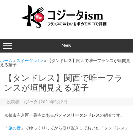
Menu
ホーム
»
スイーツ･パン
»
【タンドレス】関西で唯一フランスが垣間見
える菓子
【タンドレス】関西で唯一フラ
ンスが垣間見える菓子
投稿者:
コジータ
|
2021年9月2日
京都市左京区一乗寺にある
パティスリータンドレス
の紹介です。
「
旅の音
」でゆっくりしてから取り置きしておいた「タンドレス」