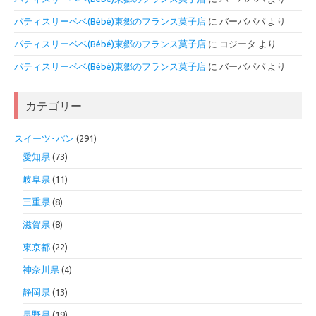
パティスリーベベ(Bébé)東郷のフランス菓子店
に
バーバパパ
より
パティスリーベベ(Bébé)東郷のフランス菓子店
に
コジータ
より
パティスリーベベ(Bébé)東郷のフランス菓子店
に
バーバパパ
より
カテゴリー
スイーツ･パン
(291)
愛知県
(73)
岐阜県
(11)
三重県
(8)
滋賀県
(8)
東京都
(22)
神奈川県
(4)
静岡県
(13)
長野県
(19)