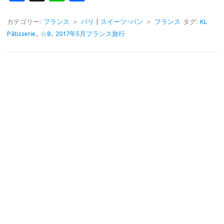
c
n
有
e
e
カテゴリー:
フランス
＞
パリ
|
スイーツ･パン
＞
フランス
タグ:
KL
Pâtisserie
,
☆8
,
2017年5月フランス旅行
b
o
o
k