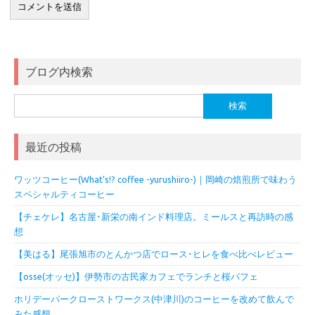
ブログ内検索
検
索:
最近の投稿
ワッツコーヒー(What’s!? coffee -yurushiiro-)｜岡崎の焙煎所で味わう
スペシャルティコーヒー
【チェケレ】名古屋･新栄の南インド料理店。ミールスと再訪時の感
想
【美はる】尾張旭市のとんかつ店でロース･ヒレを食べ比べレビュー
【osse(オッセ)】伊勢市の古民家カフェでランチと桜パフェ
ホリデーパークローストワークス(中津川)のコーヒーを改めて飲んで
みた感想