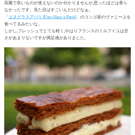
高騰で良いものが使えないのか分かりませんが,思ったほどは香ら
なかったです。見た目はすごいんだけどなぁ。
Une Glace à Paris
「
ユヌグラスアパリ (
)
」のコンゴ産のヴァニーユを
食べてるみたいな。
しかし,フレッシュでとても軽く,やはりフランスのミルフイユは甘
さがあまりないですが満足感がありました。