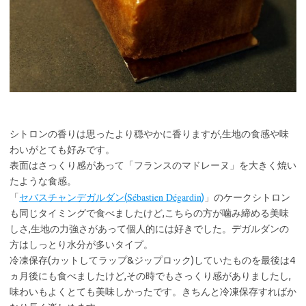
シトロンの香りは思ったより穏やかに香りますが,生地の食感や味
わいがとても好みです。
表面はさっくり感があって「フランスのマドレーヌ」を大きく焼い
たような食感。
Sébastien Dégardin
「
セバスチャンデガルダン(
)
」のケークシトロン
も同じタイミングで食べましたけど,こちらの方が噛み締める美味
しさ,生地の力強さがあって個人的には好きでした。デガルダンの
方はしっとり水分が多いタイプ。
冷凍保存(カットしてラップ&ジップロック)していたものを最後は4
ヵ月後にも食べましたけど,その時でもさっくり感がありましたし,
味わいもよくとても美味しかったです。きちんと冷凍保存すればか