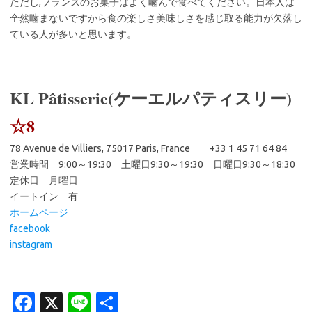
ただし,フランスのお菓子はよく噛んで食べてください。日本人は
全然噛まないですから食の楽しさ美味しさを感じ取る能力が欠落し
ている人が多いと思います。
KL Pâtisserie(ケーエルパティスリー)
☆8
78 Avenue de Villiers, 75017 Paris, France +33 1 45 71 64 84
営業時間 9:00～19:30 土曜日9:30～19:30 日曜日9:30～18:30
定休日 月曜日
イートイン 有
ホームページ
facebook
instagram
Fa
X
Li
共