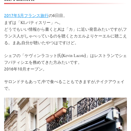
2017年5月フランス旅行
の6日目。
KLパティスリー
まずは「
」へ。
どうでもいい情報から書くと,Kは「カ」に近い発音みたいですが,フ
ランス人がしゃべっているのを聴くとカエルよりケーエルに聴こえ
る。まあ,自分が聴いたやつはですけど。
Kevin Lacote
シェフの「ケヴィンラコット氏(
)」はレストランでシェ
フパティシエを務めてきた方みたいです。
2016年10月オープン。
サロンドテもあって,中で食べることもできますが,テイクアウェイ
で。