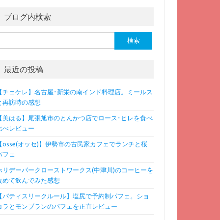
ブログ内検索
検
:
最近の投稿
【チェケレ】名古屋･新栄の南インド料理店。ミールス
と再訪時の感想
【美はる】尾張旭市のとんかつ店でロース･ヒレを食べ
比べレビュー
【osse(オッセ)】伊勢市の古民家カフェでランチと桜
パフェ
ホリデーパークローストワークス(中津川)のコーヒーを
改めて飲んでみた感想
【パティスリークルール】塩尻で予約制パフェ。ショ
コラとモンブランのパフェを正直レビュー