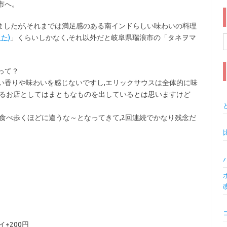
市へ。
しましたが,それまでは満足感のある南インドらしい味わいの料理
た)
」くらいしかなく,それ以外だと岐阜県瑞浪市の「タネヲマ
索
って？
い香りや味わいを感じないですし,エリックサウスは全体的に味
いるお店としてはまともなものを出しているとは思いますけど
食べ歩くほどに違うな～となってきて,2回連続でかなり残念だ
イ+200円