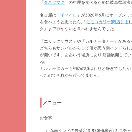
「
タネヲマク
」の料理を食べるために岐阜県瑞浪
名古屋は「
イマイロ
」が2020年6月にオープン
を食べようと思ったら,「
モモヨカリー(閉店しまし
ク」まで行かないと食べれませんでした。
「エリックサウス」や「カルナータカー」がある
どちらもサンバルからして僕が思う南インドらし
が濃いです。ああいう場所にあり,店舗展開して
ね。
カルナータカーも初めの頃はわりと好きでしたが,
ったのでそれから行ってません。
メニュー
お食事
A.南インドの野菜定食 950円(税込) ミニチャ