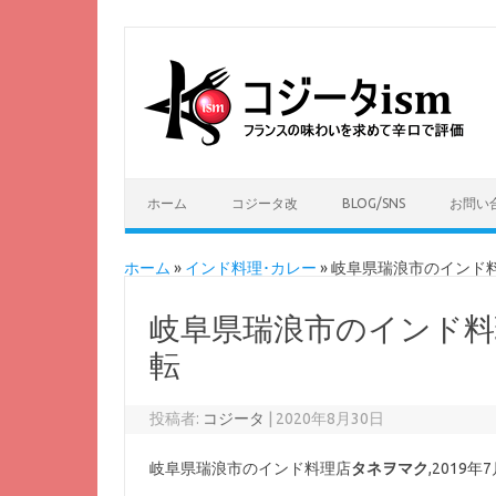
ホーム
コジータ改
BLOG/SNS
お問い
ホーム
»
インド料理･カレー
»
岐阜県瑞浪市のインド
岐阜県瑞浪市のインド料
転
投稿者:
コジータ
|
2020年8月30日
岐阜県瑞浪市のインド料理店
タネヲマク
,201