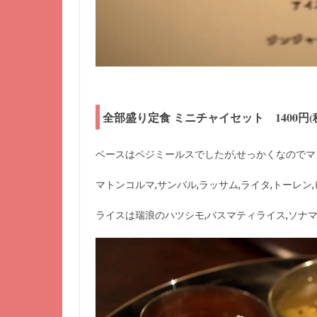
全部盛り定食 ミニチャイセット 1400円(
ベースはベジミールスでしたが,せっかくなので
マトンコルマ,サンバル,ラッサム,ライタ,トーレン,
ライスは瑞浪のハツシモ,バスマティライス,ソナ