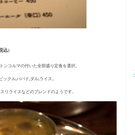
税込)
マトンコルマの付いた全部盛り定食を選択。
ピックル,パパド,ダル,ライス。
マスリライスなどのブレンドのようです。