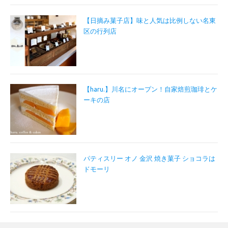
【日摘み菓子店】味と人気は比例しない名東
区の行列店
【haru.】川名にオープン！自家焙煎珈琲とケ
ーキの店
パティスリー オノ 金沢 焼き菓子 ショコラは
ドモーリ