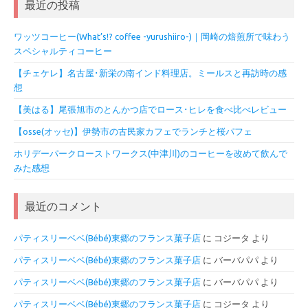
最近の投稿
ワッツコーヒー(What’s!? coffee -yurushiiro-)｜岡崎の焙煎所で味わう
スペシャルティコーヒー
【チェケレ】名古屋･新栄の南インド料理店。ミールスと再訪時の感
想
【美はる】尾張旭市のとんかつ店でロース･ヒレを食べ比べレビュー
【osse(オッセ)】伊勢市の古民家カフェでランチと桜パフェ
ホリデーパークローストワークス(中津川)のコーヒーを改めて飲んで
みた感想
最近のコメント
パティスリーベベ(Bébé)東郷のフランス菓子店
に
コジータ
より
パティスリーベベ(Bébé)東郷のフランス菓子店
に
バーバパパ
より
パティスリーベベ(Bébé)東郷のフランス菓子店
に
バーバパパ
より
パティスリーベベ(Bébé)東郷のフランス菓子店
に
コジータ
より