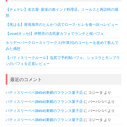
【チェケレ】名古屋･新栄の南インド料理店。ミールスと再訪時の感
想
【美はる】尾張旭市のとんかつ店でロース･ヒレを食べ比べレビュー
【osse(オッセ)】伊勢市の古民家カフェでランチと桜パフェ
ホリデーパークローストワークス(中津川)のコーヒーを改めて飲んで
みた感想
【パティスリークルール】塩尻で予約制パフェ。ショコラとモンブラ
ンのパフェを正直レビュー
最近のコメント
パティスリーベベ(Bébé)東郷のフランス菓子店
に
コジータ
より
パティスリーベベ(Bébé)東郷のフランス菓子店
に
バーバパパ
より
パティスリーベベ(Bébé)東郷のフランス菓子店
に
バーバパパ
より
パティスリーベベ(Bébé)東郷のフランス菓子店
に
コジータ
より