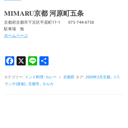
MIMARU京都 河原町五条
京都府京都市下京区平居町17-1 075-744-6750
駐車場 無
ホームページ
Fa
X
Li
共
c
n
有
e
e
カテゴリー:
インド料理･カレー
＞
京都府
タグ:
2020年2月京都
,
☆7
,
ランチ(昼食)
,
京都市
,
タルカ
b
o
o
k