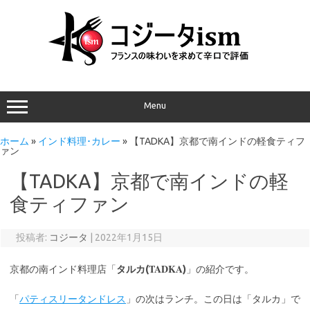
Menu
ホーム
»
インド料理･カレー
»
【TADKA】京都で南インドの軽食ティフ
ァン
【TADKA】京都で南インドの軽
食ティファン
投稿者:
コジータ
|
2022年1月15日
TADKA
京都の南インド料理店「
タルカ(
)
」の紹介です。
「
パティスリータンドレス
」の次はランチ。この日は「タルカ」で