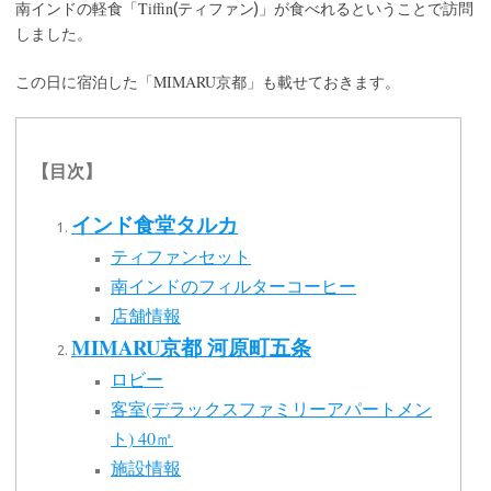
Tiffin
南インドの軽食「
(ティファン)」が食べれるということで訪問
しました。
MIMARU
この日に宿泊した「
京都」も載せておきます。
【目次】
インド食堂タルカ
ティファンセット
南インドのフィルターコーヒー
店舗情報
MIMARU京都 河原町五条
ロビー
客室(デラックスファミリーアパートメン
ト) 40㎡
施設情報