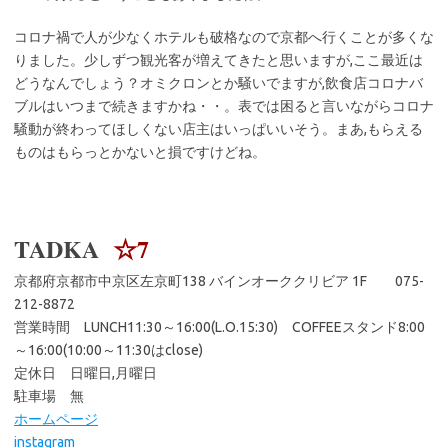
コロナ禍で人が少なくホテルも破格なので京都へ行くことが多くな
りました。少しずつ観光客が増えてきたと思いますが,ここ最近は
どうなんでしょう？オミクロンとか騒いでますが,飲食店コロナバ
ブルはいつまで続きますかね・・。表では困ると言いながらコロナ
騒動が終わってほしくない店主はいっぱいいそう。まあ,もらえる
ものはもらっとかないと損ですけどね。
TADKA
☆7
京都府京都市中京区左京町138 バインオーククリビア 1F 075-
212-8872
営業時間 LUNCH11:30～16:00(L.O.15:30) COFFEEスタンド8:00
～16:00(10:00～11:30はclose)
定休日 日曜日,月曜日
駐車場 無
ホームページ
instagram