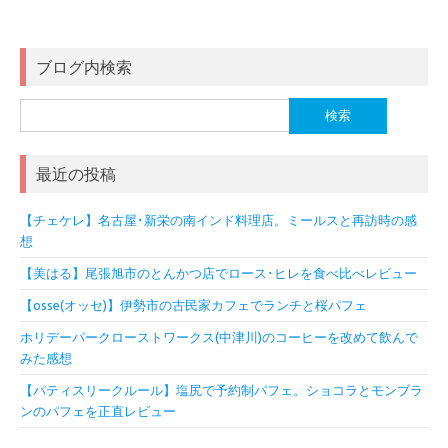
ブログ内検索
検
索:
最近の投稿
【チェケレ】名古屋･新栄の南インド料理店。ミールスと再訪時の感
想
【美はる】尾張旭市のとんかつ店でロース･ヒレを食べ比べレビュー
【osse(オッセ)】伊勢市の古民家カフェでランチと桜パフェ
ホリデーパークローストワークス(中津川)のコーヒーを改めて飲んで
みた感想
【パティスリークルール】塩尻で予約制パフェ。ショコラとモンブラ
ンのパフェを正直レビュー