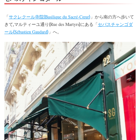
Basilique du Sacré-Cœur
「
サクレクール寺院(
)
」から南の方へ歩いて
Rue des Martyrs
きて,マルティーユ通り(
)にある「
セバスチャンゴダ
Sébastien Gaudard
ール(
)
」へ。