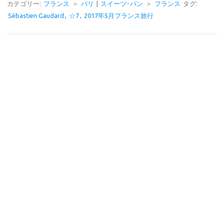
e
e
カテゴリー:
フランス
＞
パリ
|
スイーツ･パン
＞
フランス
タグ:
Sébastien Gaudard
,
☆7
,
2017年5月フランス旅行
b
o
o
k