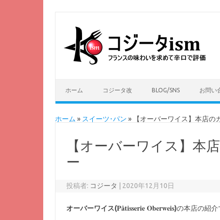
ホーム
コジータ改
BLOG/SNS
お問い
ホーム
»
スイーツ･パン
»
【オーバーワイス】本店の
【オーバーワイス】本
ー
投稿者:
コジータ
|
2020年12月10日
Pâtisserie Oberweis
オーバーワイス(
)
の本店の紹介