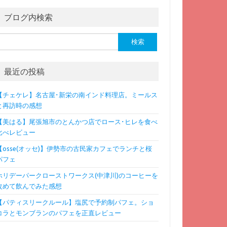
ブログ内検索
検
:
最近の投稿
【チェケレ】名古屋･新栄の南インド料理店。ミールス
と再訪時の感想
【美はる】尾張旭市のとんかつ店でロース･ヒレを食べ
比べレビュー
【osse(オッセ)】伊勢市の古民家カフェでランチと桜
パフェ
ホリデーパークローストワークス(中津川)のコーヒーを
改めて飲んでみた感想
【パティスリークルール】塩尻で予約制パフェ。ショ
コラとモンブランのパフェを正直レビュー