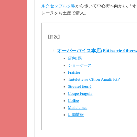
ルクセンブルク駅
から歩いて中心街へ向かい,「
レーヌをお土産で購入。
【目次】
オーバーバイス本店(Pâtisserie Oberwei
店内1階
ショーケース
Fraisier
Tartelette au Citron Amalfi IGP
Streusel fourré
Coupe Fragola
Coffee
Madeleines
店舗情報