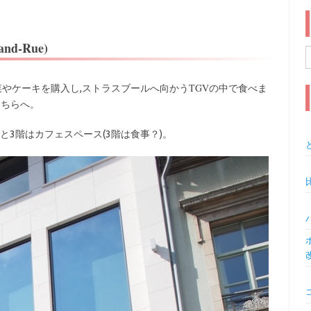
nd-Rue)
索
TGV
菜やケーキを購入し,ストラスブールへ向かう
の中で食べま
こちらへ。
と3階はカフェスペース(3階は食事？)。