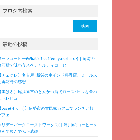
ブログ内検索
検
:
最近の投稿
ッツコーヒー(What’s!? coffee -yurushiiro-)｜岡崎の
焙煎所で味わうスペシャルティコーヒー
【チェケレ】名古屋･新栄の南インド料理店。ミールス
と再訪時の感想
【美はる】尾張旭市のとんかつ店でロース･ヒレを食べ
比べレビュー
【osse(オッセ)】伊勢市の古民家カフェでランチと桜
パフェ
ホリデーパークローストワークス(中津川)のコーヒーを
改めて飲んでみた感想