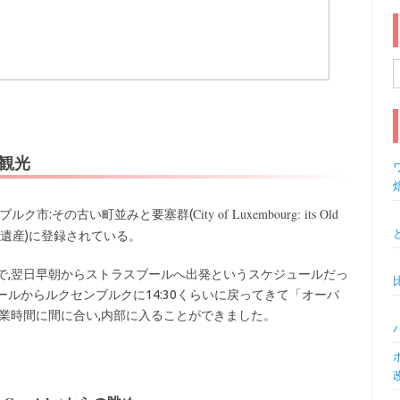
索
観光
ワ
City of Luxembourg: its Old
ブルク市:その古い町並みと要塞群(
化遺産)に登録されている。
で,翌日早朝からストラスブールへ出発というスケジュールだっ
ルからルクセンブルクに14:30くらいに戻ってきて「オーバ
業時間に間に合い,内部に入ることができました。