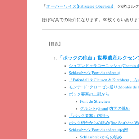
Pâtisserie Oberweis
「
オーバーワイス(
)
」の次はル
ほぼ写真での紹介になります。30枚くらいありま
【目次】
「ボックの砲台」世界遺産ルクセン
シュマンドゥラコーニッシュ(Chemin de l
Schlassbréck(Pont du château)
「Pafendall & Clausen & Kirchber
モンテ･ド･クローゼン通り(Montée de Cl
ボック要塞の上部から
Pont du Stierchen
グルント(Grund)方面の眺め
「ボック要塞」内部へ
ボック砲台からの眺め(Rue Sosthène Wei
Schlassbréck(Pont du château)内部
Schlassbréckからの眺め