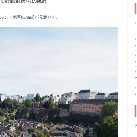
Corniche)からの眺め
Grund
ルント地区(
)が見渡せる。