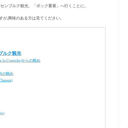
クセンブルク観光。「ボック要塞」へ行くことに。
すが,興味のある方は見てください。
ブルク観光
a Corniche)からの眺め
g」方向の眺め
ausen)
s)