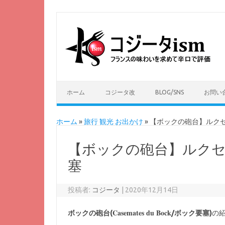
ホーム
コジータ改
BLOG/SNS
お問い
ホーム
»
旅行 観光 お出かけ
»
【ボックの砲台】ルク
【ボックの砲台】ルク
塞
投稿者:
コジータ
|
2020年12月14日
Casemates du Bock
ボックの砲台(
/ボック要塞)
の