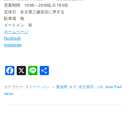
営業時間 10:00～20:00(L.O.19:30)
定休日 名古屋三越栄店に準ずる
駐車場 無
イートイン 有
ホームページ
facebook
instagram
Fa
X
Li
共
c
n
有
e
e
カテゴリー:
スイーツ･パン
＞
愛知県
タグ:
名古屋市
,
☆6
,
Jean-Paul
Hévin
b
o
o
k