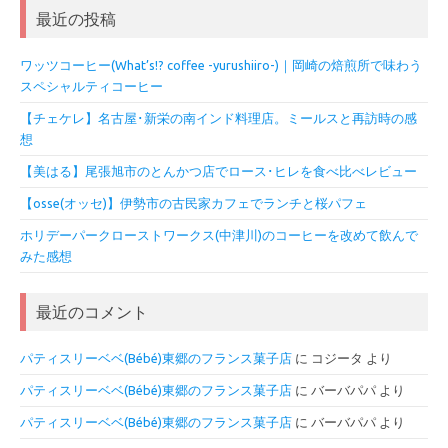
最近の投稿
ワッツコーヒー(What’s!? coffee -yurushiiro-)｜岡崎の焙煎所で味わう
スペシャルティコーヒー
【チェケレ】名古屋･新栄の南インド料理店。ミールスと再訪時の感
想
【美はる】尾張旭市のとんかつ店でロース･ヒレを食べ比べレビュー
【osse(オッセ)】伊勢市の古民家カフェでランチと桜パフェ
ホリデーパークローストワークス(中津川)のコーヒーを改めて飲んで
みた感想
最近のコメント
パティスリーベベ(Bébé)東郷のフランス菓子店
に
コジータ
より
パティスリーベベ(Bébé)東郷のフランス菓子店
に
バーバパパ
より
パティスリーベベ(Bébé)東郷のフランス菓子店
に
バーバパパ
より