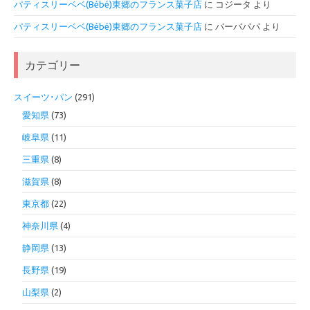
パティスリーベベ(Bébé)東郷のフランス菓子店
に
コジータ
より
パティスリーベベ(Bébé)東郷のフランス菓子店
に
バーバパパ
より
カテゴリー
スイーツ･パン
(291)
愛知県
(73)
岐阜県
(11)
三重県
(8)
滋賀県
(8)
東京都
(22)
神奈川県
(4)
静岡県
(13)
長野県
(19)
山梨県
(2)